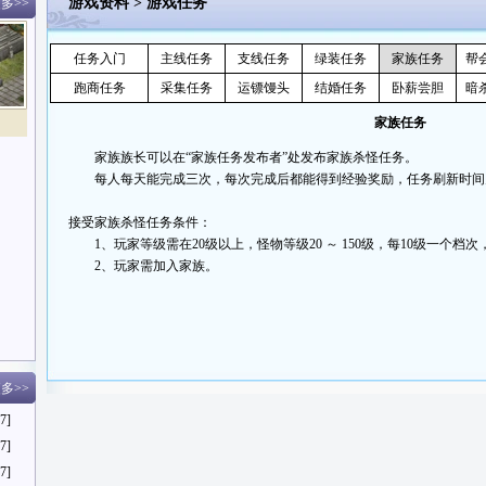
游戏资料
>
游戏任务
多>>
任务入门
主线任务
支线任务
绿装任务
家族任务
帮
跑商任务
采集任务
运镖馒头
结婚任务
卧薪尝胆
暗
家族任务
家族族长可以在“家族任务发布者”处发布家族杀怪任务。
每人每天能完成三次，每次完成后都能得到经验奖励，任务刷新时间为
接受家族杀怪任务条件：
1、玩家等级需在20级以上，怪物等级20 ～ 150级，每10级一个档
2、玩家需加入家族。
多>>
7]
7]
7]