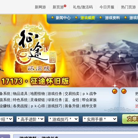
新网游
新页游
礼包/激活码
今日开服
热门页游
新闻中心
游戏截图
游戏资料
游戏
魔兽
天堂
王权与
备系统
|
物品道具
|
地图怪物
|
游戏任务
|
交易拍卖
|
ｐｋ战争
值系统
|
特色系统
|
灵魂锁链
|
绿装任务
|
蓝、金怪
|
帮会家族
业赚钱
|
各类战报
|
ｐｋ心得
|
游戏技巧
|
装备升级
|
精华文章