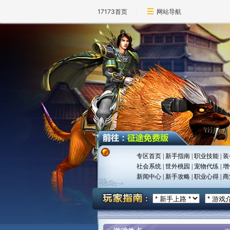
17173首页
网站导航
专区首页
|
新手指南
|
职业技能
|
装
社会系统
|
世外桃园
|
宠物代练
|
增
新闻中心
|
新手攻略
|
职业心得
|
商