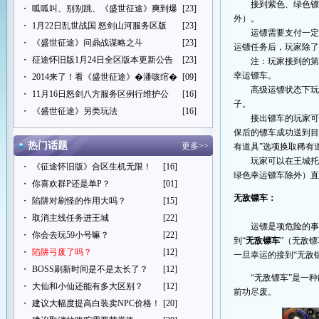
接到紫色、绿色镖
・
呱呱叫、别别跳、《盛世征途》爽到爆
[23]
外）。
・
1月22日乱世战国 怒剑山河服务区版
[23]
运镖需要支付一定
・
《盛世征途》问鼎战谋略之斗
[23]
运镖任务后，玩家除
・
征途怀旧版1月24日全区版本更新公告
[23]
注
：玩家接到的第
幸运镖车。
・
2014来了！看《盛世征途》�潘咳绾�
[09]
高级运镖状态下玩
・
11月16日怒剑八方服务区例行维护公
[16]
子。
・
《盛世征途》另类玩法
[16]
接出镖车的玩家可
保后的镖车成功送到目
热门话题
更多>>
有道具”选项换取稀有
玩家可以在王城
・
《征途怀旧版》合区生机无限！
[16]
绿色幸运镖车除外）
・
你喜欢群P还是单P？
[01]
无敌镖车：
・
陷阱对刷怪的作用大吗？
[15]
・
取消主线任务进王城
[22]
运镖是项危险的
・
你会去玩59小号嘛？
[22]
到“
无敌镖车
”（无敌
・
陷阱弓废了吗？
[12]
一旦幸运的接到“无敌
・
BOSS刷新时间是不是太长了？
[12]
“无敌镖车”是一
・
大仙和小仙还能有多大区别？
[12]
前功尽废。
・
建议大幅度提高白装卖NPC价格！
[20]