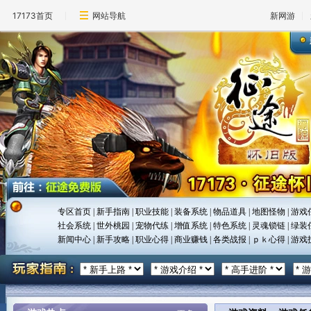
17173首页
网站导航
新网游
专区首页
|
新手指南
|
职业技能
|
装备系统
|
物品道具
|
地图怪物
|
游戏
社会系统
|
世外桃园
|
宠物代练
|
增值系统
|
特色系统
|
灵魂锁链
|
绿装
新闻中心
|
新手攻略
|
职业心得
|
商业赚钱
|
各类战报
|
ｐｋ心得
|
游戏