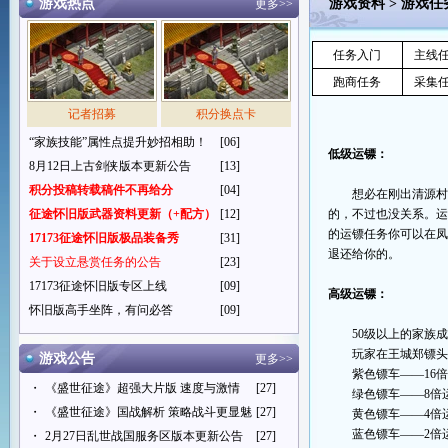
游戏热点
游戏资料
>
游戏任
更多>>
任务入门
主线
跑商任务
采集
记者招募
积分换点卡
“家族技能”属性点提升妙招相助！
[06]
低级运镖：
8月12日上古剑侠版本更新公告
[13]
积分投稿转载稿件不再给分
[04]
想必在刚出清源村
征途怀旧版武器资料更新（+配方）
[12]
的，不过也没关系。
的运镖任务你可以在凤
17173征途怀旧版极品装备秀
[31]
退还给你的。
关于设立悬赏任务的公告
[23]
17173征途怀旧版专区上线
[09]
高级运镖：
怀旧版高手坐阵，有问必答
[09]
50级以上
的家族
玩家在王城郑镖
游戏公告
更多>>
紫色镖车――16
・
《盛世征途》超强大片版 速度与激情
[27]
绿色镖车――8倍
・
《盛世征途》国战解析 策略战斗更显魅
[27]
黄色镖车――4倍
蓝色镖车――2倍
・
2月27日乱世战国服务区版本更新公告
[27]