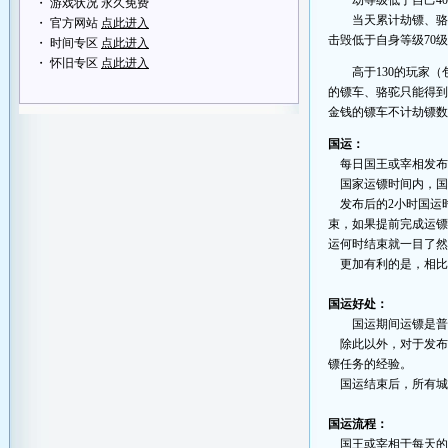
劫等级低于自己4
・ 游戏状况 永久免费
当天累计劫镖、骆
・ 官方网站
点此进入
击毁低于自身等级70
・ 时间专区
点此进入
・ 怀旧专区
点此进入
高于130的玩家（
的镖车、骆驼只能得到
金钱的镖车不计劫镖
国运：
每日国王或宰相发布
国家运镖时间内，国民
发布后的2小时国运时
束，如果提前完成运
运何时结束就一目了
更加有利的是，相比
国运好处：
国运期间运镖是
除此以外，对于发布
镖任务的经验。
国运结束后，所有城
国运流程：
国王或宰相于每天的1