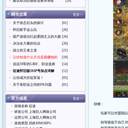
・
建议取消拉骆驼需要荣誉值
[20]
精华文章
更多>>
・
关于状态石头的探讨
[01]
・
怀旧射手这么玩
[26]
・
国产游戏当扛起爱国主义的大旗
[26]
・
冰法全力量的玩法
[26]
・
战士的王者之道
[21]
・
让你知道什么方法是最赚钱的
[19]
・
说说59军的G和F、职业选择
[14]
・
征途怀旧版59JP号加点详解
[12]
・
让你成为百锭富翁！
[05]
・
关于各职业之间的PK问题
[01]
官方信息
更多>>
劫镖：
・ 游戏名称 征途
・ 研发公司 上海巨人网络公司
玩家可以对盟国
・ 运营公司 上海巨人网络公司
劫等级低于自己3
・ 游戏类型 武侠MMORPG