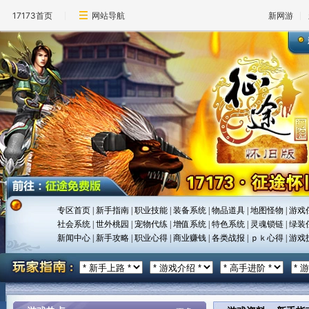
17173首页
网站导航
新网游
专区首页
|
新手指南
|
职业技能
|
装备系统
|
物品道具
|
地图怪物
|
游戏
社会系统
|
世外桃园
|
宠物代练
|
增值系统
|
特色系统
|
灵魂锁链
|
绿装
新闻中心
|
新手攻略
|
职业心得
|
商业赚钱
|
各类战报
|
ｐｋ心得
|
游戏