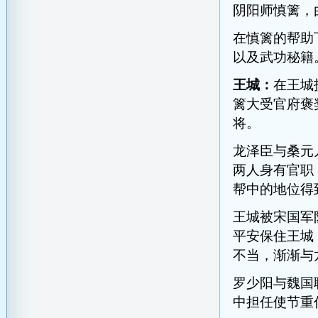
阴阳师慎篱，
在慎篱的帮助
以及武功秘籍
王城：
在王城
篱大受官府褒
将。
龙泽臣与桑元
两人身有官职
帮中的地位得
王城被宋国军
平安保住王城
不当，渐渐与
罗少阳与魏国
中担任使节重