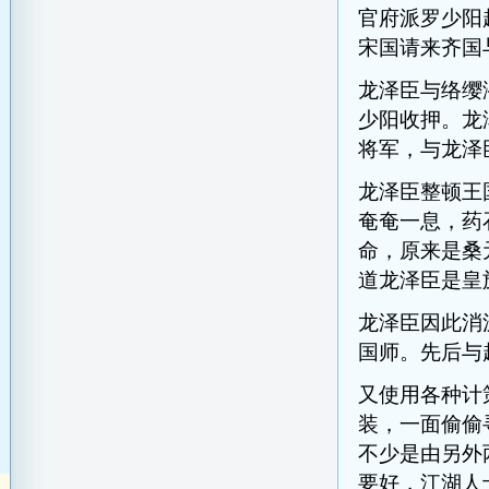
官府派罗少阳
宋国请来齐国
龙泽臣与络缨
少阳收押。龙
将军，与龙泽
龙泽臣整顿王
奄奄一息，药
命，原来是桑
道龙泽臣是皇
龙泽臣因此消
国师。先后与
又使用各种计
装，一面偷偷
不少是由另外
要好，江湖人