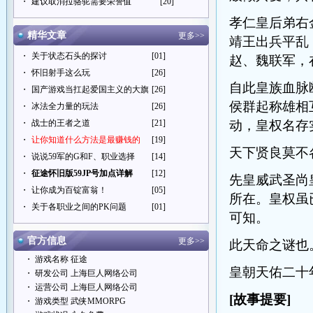
・
建议取消拉骆驼需要荣誉值
[20]
孝仁皇后弟右
精华文章
更多>>
靖王出兵平乱
・
关于状态石头的探讨
[01]
赵、魏联军，
・
怀旧射手这么玩
[26]
自此皇族血脉
・
国产游戏当扛起爱国主义的大旗
[26]
侯群起称雄相
・
冰法全力量的玩法
[26]
・
战士的王者之道
[21]
动，皇权名存
・
让你知道什么方法是最赚钱的
[19]
天下贤良莫不
・
说说59军的G和F、职业选择
[14]
・
征途怀旧版59JP号加点详解
[12]
先皇威武圣尚
・
让你成为百锭富翁！
[05]
所在。皇权虽
・
关于各职业之间的PK问题
[01]
可知。
官方信息
更多>>
此天命之谜也
・ 游戏名称 征途
皇朝天佑二十
・ 研发公司 上海巨人网络公司
・ 运营公司 上海巨人网络公司
[
故事提要]
・ 游戏类型 武侠MMORPG