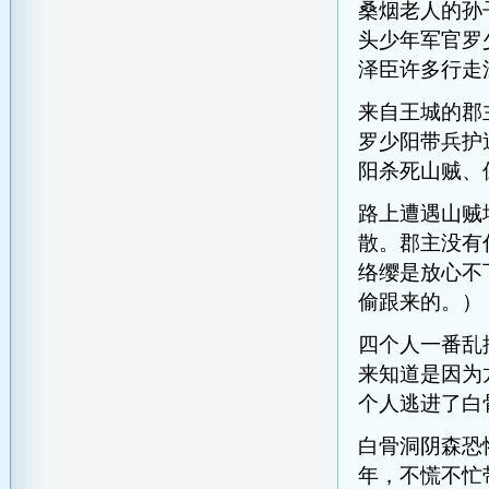
桑烟老人的孙
头少年军官罗
泽臣许多行走
来自王城的郡
罗少阳带兵护
阳杀死山贼、
路上遭遇山贼
散。郡主没有
络缨是放心不
偷跟来的。）
四个人一番乱
来知道是因为
个人逃进了白
白骨洞阴森恐
年，不慌不忙