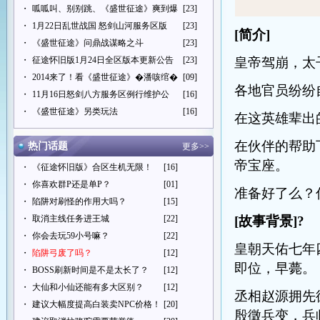
・
呱呱叫、别别跳、《盛世征途》爽到爆
[23]
・
1月22日乱世战国 怒剑山河服务区版
[23]
[
简介]
・
《盛世征途》问鼎战谋略之斗
[23]
・
征途怀旧版1月24日全区版本更新公告
[23]
皇帝驾崩，太
・
2014来了！看《盛世征途》�潘咳绾�
[09]
各地官员纷纷
・
11月16日怒剑八方服务区例行维护公
[16]
・
《盛世征途》另类玩法
[16]
在这英雄辈出
在伙伴的帮助
热门话题
更多>>
帝宝座。
・
《征途怀旧版》合区生机无限！
[16]
・
你喜欢群P还是单P？
[01]
准备好了么？
・
陷阱对刷怪的作用大吗？
[15]
・
取消主线任务进王城
[22]
[
故事背景]
?
・
你会去玩59小号嘛？
[22]
皇朝天佑七年
・
陷阱弓废了吗？
[12]
即位，早薨。
・
BOSS刷新时间是不是太长了？
[12]
・
大仙和小仙还能有多大区别？
[12]
丞相赵源拥先
・
建议大幅度提高白装卖NPC价格！
[20]
殷徵兵变，兵