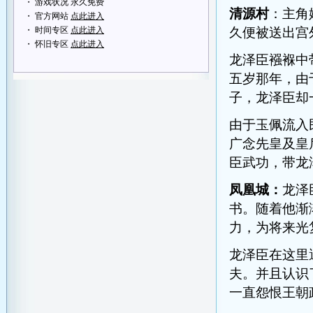
・ 游戏状况 永久免费
清源村
：主角
・ 官方网站
点此进入
・ 时间专区
点此进入
久便被送出宫
・ 怀旧专区
点此进入
龙泽臣襁褓中
五岁那年，由
子，龙泽臣却
由于玉佩流入
广念先皇及皇
臣武功，带龙
凤凰城：
龙泽
书。随着他渐
力，为将来光
龙泽臣在这里
夫。并且认识
一直怨恨王朝