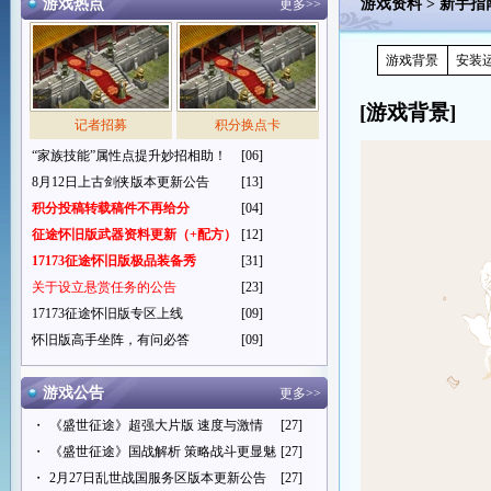
游戏热点
游戏资料
>
新手指
更多>>
游戏背景
安装
[
游戏背景
]
记者招募
积分换点卡
“家族技能”属性点提升妙招相助！
[06]
8月12日上古剑侠版本更新公告
[13]
积分投稿转载稿件不再给分
[04]
征途怀旧版武器资料更新（+配方）
[12]
17173征途怀旧版极品装备秀
[31]
关于设立悬赏任务的公告
[23]
17173征途怀旧版专区上线
[09]
怀旧版高手坐阵，有问必答
[09]
游戏公告
更多>>
・
《盛世征途》超强大片版 速度与激情
[27]
・
《盛世征途》国战解析 策略战斗更显魅
[27]
・
2月27日乱世战国服务区版本更新公告
[27]