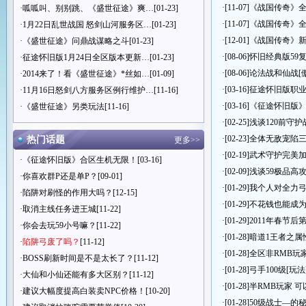
·[11-07]
《战国传奇》
·
呱呱叫、别别跳、《盛世征途》爽…
[01-23]
·[11-07]
《战国传奇》
·
1月22日乱世战国 怒剑山河服务区…
[01-23]
·[12-01]
《战国传奇》
·
《盛世征途》问鼎战谋略之斗
[01-23]
·[08-06]
怀旧经典版59
·
征途怀旧版1月24日全区版本更新…
[01-23]
·[08-06]
论法战和仙战
[
·
2014来了！看《盛世征途》*丝如…
[01-09]
·[03-16]
征途怀旧版职业
·
11月16日怒剑八方服务区例行维护…
[11-16]
·[03-16]
《征途怀旧版
·
《盛世征途》另类玩法
[11-16]
·[02-25]
浅谈120前守护
·[02-23]
全体无敌宠陷
热门话题
更多>>
·[02-19]
武术守护完美
·
《征途怀旧版》合区生机无限！
[03-16]
·[02-09]
浅谈59极品高
·
你喜欢群P还是单P？
[09-01]
·[01-29]
我个人对全力
·
陷阱对刷怪的作用大吗？
[12-15]
·[01-29]
不花钱也能成为
·
取消主线任务进王城
[11-22]
·[01-29]
2011年春节后第
·
你会去玩59小号嘛？
[11-22]
·[01-28]
暗道1王者之属
·
陷阱弓废了吗？
[11-12]
·[01-28]
全区非RMB玩
·
BOSS刷新时间是不是太长了？
[11-12]
·[01-28]
弓手100级[玩法
·
大仙和小仙还能有多大区别？
[11-12]
·[01-28]
半RMB玩家 
·
建议大幅度提高白装卖NPC价格！
[10-20]
·[01-28]
50级战士—的