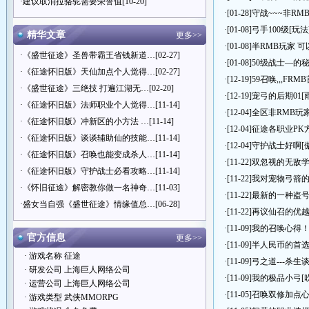
·
建议取消拉骆驼需要荣誉值
[10-20]
·[01-28]
守战~~~非RM
·[01-08]
弓手100级[玩法
精华文章
更多>>
·[01-08]
半RMB玩家 
·
《盛世征途》圣兽带霸王省钱新道…
[02-27]
·[01-08]
50级战士—的
·
《征途怀旧版》天仙加点个人觉得…
[02-27]
·[12-19]
59召唤,,,FR
·
《盛世征途》三绝技 打遍江湖无…
[02-20]
·[12-19]
宠弓的后期01
[
·
《征途怀旧版》法师职业个人觉得…
[11-14]
·[12-04]
全区非RMB玩
·
《征途怀旧版》冲新区的小方法 …
[11-14]
·[12-04]
征途各职业PK
·
《征途怀旧版》谈谈辅助仙的技能…
[11-14]
·[12-04]
守护战士好啊
[
·
《征途怀旧版》召唤也能变成杀人…
[11-14]
·[11-22]
双忽视的无敌
·
《征途怀旧版》守护战士必看攻略…
[11-14]
·[11-22]
我对宠物弓箭的
·
《怀旧征途》解密教你做一名神奇…
[11-03]
·[11-22]
最新的一种盗
·
盛女当自强《盛世征途》情缘值总…
[06-28]
·[11-22]
再议仙召的优
·[11-09]
我的召唤心得
官方信息
更多>>
·[11-09]
半人民币的首选
· 游戏名称 征途
·[11-09]
弓之道---杀生
· 研发公司 上海巨人网络公司
·[11-09]
我的极品小弓
[
· 运营公司 上海巨人网络公司
·[11-05]
召唤双修加点
· 游戏类型 武侠MMORPG