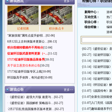
游戏热点
经验心得
>
职业综
更多>>
新闻中心：
游
互动交流：
热
职业心得：
职
综合经验：
编
记者招募
积分换点卡
游
“家族技能”属性点提升妙招…
[02-06]
8月12日上古剑侠版本更新公…
[08-13]
积分投稿转载稿件不再给分
[12-04]
·[02-27]
《盛世征途》
征途怀旧版武器资料更新（+…
[11-12]
·[02-27]
《征途怀旧版
17173征途怀旧版极品装备秀
[10-31]
·[11-14]
《征途怀旧版
关于设立悬赏任务的公告
[10-23]
·[11-14]
《征途怀旧版
17173征途怀旧版专区上线
[10-09]
·[11-14]
《征途怀旧版
怀旧版高手坐阵，有问必答
[10-09]
·[11-14]
《征途怀旧版
·[11-03]
《怀旧征途》
游戏公告
更多>>
·[11-07]
《战国传奇》
·[11-07]
全新生活技能
·
《盛世征途》超强大片版 速度与…
[02-27]
·[11-07]
入门无忧《战
·
《盛世征途》国战解析 策略战斗…
[02-27]
·[11-07]
趣味裁缝亲手打造
·
2月27日乱世战国服务区版本更新…
[02-27]