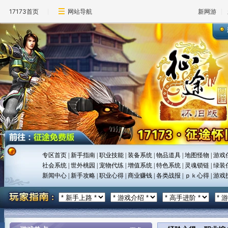
17173首页
网站导航
新网游
专区首页
|
新手指南
|
职业技能
|
装备系统
|
物品道具
|
地图怪物
|
游戏
社会系统
|
世外桃园
|
宠物代练
|
增值系统
|
特色系统
|
灵魂锁链
|
绿装
新闻中心
|
新手攻略
|
职业心得
|
商业赚钱
|
各类战报
|
ｐｋ心得
|
游戏