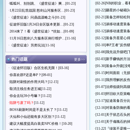
·[02-26]
NB的职业，看
·
呱呱叫、别别跳、《盛世征途》爽…
[01-23]
·[02-22]
砸星的小秘籍
[
·
1月22日乱世战国 怒剑山河服务区…
[01-23]
·[02-21]
装备怎样轻松到12
·
《盛世征途》问鼎战谋略之斗
[01-23]
·[02-12]
谈移动速度装备
·
征途怀旧版1月24日全区版本更新…
[01-23]
·[02-12]
谈移动速度装备
·
2014来了！看《盛世征途》*丝如…
[01-09]
·[02-12]
装备升星星心
·
11月16日怒剑八方服务区例行维护…
[11-16]
·[02-10]
单P王者“反伤锁
·
《盛世征途》另类玩法
[11-16]
·[02-08]
我先说升级吧
[
·[02-03]
新手赚钱的方
热门话题
更多>>
·[01-30]
装备de升级
[没
·
《征途怀旧版》合区生机无限！
[03-16]
·[01-15]
时间面前（无
·
你喜欢群P还是单P？
[09-01]
·[01-11]
我所理解的反
·
陷阱对刷怪的作用大吗？
[12-15]
·[01-07]
法师低级到高
·
取消主线任务进王城
[11-22]
·[01-03]
怀旧砍大臣策
·
你会去玩59小号嘛？
[11-22]
·[12-17]
征途装备百分
·
陷阱弓废了吗？
[11-12]
·[12-16]
对装备防御的
·
BOSS刷新时间是不是太长了？
[11-12]
·[12-01]
关于状态石头
·
大仙和小仙还能有多大区别？
[11-12]
·[12-01]
关于魂魄石的
·
建议大幅度提高白装卖NPC价格！
[10-20]
·[11-22]
『绿装不是唯