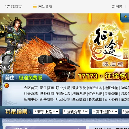
17173首页
网站导航
新网游
专区首页
|
新手指南
|
职业技能
|
装备系统
|
物品道具
|
地图怪物
|
游戏
社会系统
|
世外桃园
|
宠物代练
|
增值系统
|
特色系统
|
灵魂锁链
|
绿装
新闻中心
|
新手攻略
|
职业心得
|
商业赚钱
|
各类战报
|
ｐｋ心得
|
游戏