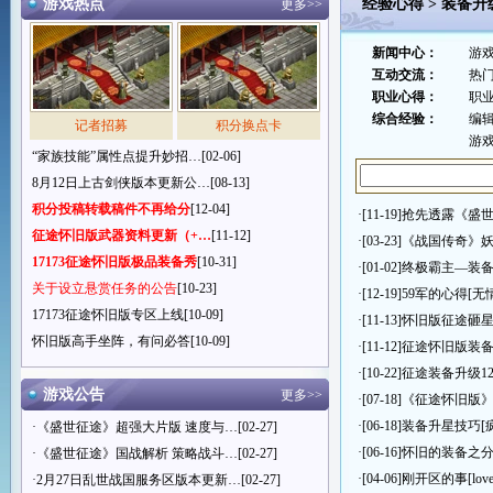
游戏热点
经验心得
>
装备升
更多>>
新闻中心：
游
互动交流：
热
职业心得：
职
综合经验：
编
记者招募
积分换点卡
游
“家族技能”属性点提升妙招…
[02-06]
8月12日上古剑侠版本更新公…
[08-13]
积分投稿转载稿件不再给分
[12-04]
·[11-19]
抢先透露《盛世
征途怀旧版武器资料更新（+…
[11-12]
·[03-23]
《战国传奇》
17173征途怀旧版极品装备秀
[10-31]
·[01-02]
终极霸主—装
关于设立悬赏任务的公告
[10-23]
·[12-19]
59军的心得
[无
17173征途怀旧版专区上线
[10-09]
·[11-13]
怀旧版征途砸
怀旧版高手坐阵，有问必答
[10-09]
·[11-12]
征途怀旧版装
·[10-22]
征途装备升级1
游戏公告
更多>>
·[07-18]
《征途怀旧版
·[06-18]
装备升星技巧
[
·
《盛世征途》超强大片版 速度与…
[02-27]
·[06-16]
怀旧的装备之
·
《盛世征途》国战解析 策略战斗…
[02-27]
·[04-06]
刚开区的事
[lo
·
2月27日乱世战国服务区版本更新…
[02-27]