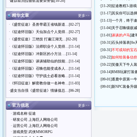
·
建议取消拉骆驼需要荣誉值
[10-20]
·[11-20]
征途教程3-游
·[11-17]
其实你可以选
精华文章
更多>>
·[11-13]
一个月，终于凑
·
《盛世征途》圣兽带霸王省钱新道…
[02-27]
·[11-04]
关于召唤镶嵌
·
《征途怀旧版》天仙加点个人觉得…
[02-27]
·[11-01]
谈谈的卢马
[建
·
《盛世征途》三绝技 打遍江湖无…
[02-20]
·[10-31]
石头掉落表
[0
·
《征途怀旧版》法师职业个人觉得…
[11-14]
·[10-31]
不可或却的宝
·
《征途怀旧版》冲新区的小方法 …
[11-14]
·[10-22]
如何给装备估
·
《征途怀旧版》谈谈辅助仙的技能…
[11-14]
·[10-22]
笑傲天下牛人
·
《征途怀旧版》召唤也能变成杀人…
[11-14]
·[10-14]
RMB玩家打装
·
《征途怀旧版》守护战士必看攻略…
[11-14]
·[09-01]
逐鹿中原第一
·
《怀旧征途》解密教你做一名神奇…
[11-03]
·[09-01]
新NPC装备升
·
盛女当自强《盛世征途》情缘值总…
[06-28]
官方信息
更多>>
· 游戏名称 征途
· 研发公司 上海巨人网络公司
· 运营公司 上海巨人网络公司
· 游戏类型 武侠MMORPG