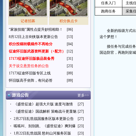
任务入门
主线
跑商任务
采集
记者招募
积分换点卡
“家族技能”属性点提升妙招相助！
[06]
全新的练级方式
8月12日上古剑侠版本更新公告
[13]
这个梦想！
积分投稿转载稿件不再给分
[04]
接任务与完成任
征途怀旧版武器资料更新（+配方）
[12]
国边防官，再跑到皇
17173征途怀旧版极品装备秀
[31]
关于设立悬赏任务的公告
[23]
17173征途怀旧版专区上线
[09]
怀旧版高手坐阵，有问必答
[09]
游戏公告
更多>>
・
《盛世征途》超强大片版 速度与激情
[27]
・
《盛世征途》国战解析 策略战斗更显魅
[27]
・
2月27日乱世战国服务区版本更新公告
[27]
・
呱呱叫、别别跳、《盛世征途》爽到爆
[23]
・
1月22日乱世战国 怒剑山河服务区版
[23]