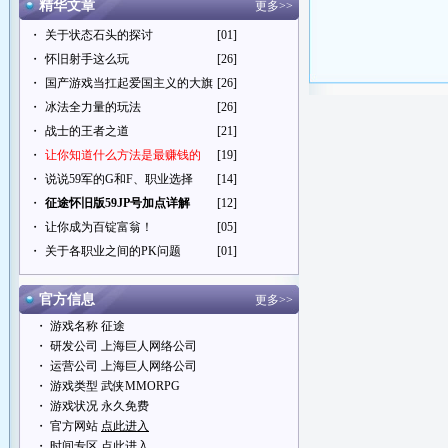
精华文章
更多>>
・
关于状态石头的探讨
[01]
・
怀旧射手这么玩
[26]
・
国产游戏当扛起爱国主义的大旗
[26]
・
冰法全力量的玩法
[26]
・
战士的王者之道
[21]
・
让你知道什么方法是最赚钱的
[19]
・
说说59军的G和F、职业选择
[14]
・
征途怀旧版59JP号加点详解
[12]
・
让你成为百锭富翁！
[05]
・
关于各职业之间的PK问题
[01]
官方信息
更多>>
・ 游戏名称 征途
・ 研发公司 上海巨人网络公司
・ 运营公司 上海巨人网络公司
・ 游戏类型 武侠MMORPG
・ 游戏状况 永久免费
・ 官方网站
点此进入
・ 时间专区
点此进入