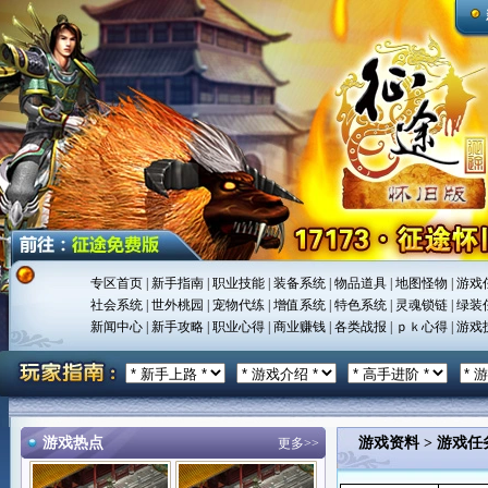
专区首页
|
新手指南
|
职业技能
|
装备系统
|
物品道具
|
地图怪物
|
游戏
社会系统
|
世外桃园
|
宠物代练
|
增值系统
|
特色系统
|
灵魂锁链
|
绿装
新闻中心
|
新手攻略
|
职业心得
|
商业赚钱
|
各类战报
|
ｐｋ心得
|
游戏
游戏热点
游戏资料
>
游戏任
更多>>