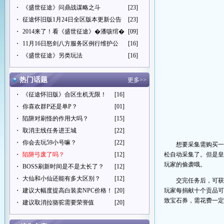
・
《盛世征途》问鼎战谋略之斗
[23]
・
征途怀旧版1月24日全区版本更新公告
[23]
・
2014来了！看《盛世征途》�潘咳绾�
[09]
・
11月16日怒剑八方服务区例行维护公
[16]
・
《盛世征途》另类玩法
[16]
热门话题
更多>>
・
《征途怀旧版》合区生机无限！
[16]
・
你喜欢群P还是单P？
[01]
・
陷阱对刷怪的作用大吗？
[15]
・
取消主线任务进王城
[22]
・
你会去玩59小号嘛？
[22]
想要采集需购买
・
陷阱弓废了吗？
[12]
松自动采集了。但是
玩家的偷袭哦。
・
BOSS刷新时间是不是太长了？
[12]
・
大仙和小仙还能有多大区别？
[12]
交完任务后，可获
・
建议大幅度提高白装卖NPC价格！
[20]
玩家每捐献十个贡品可
致宝石券，需花费一
・
建议取消拉骆驼需要荣誉值
[20]