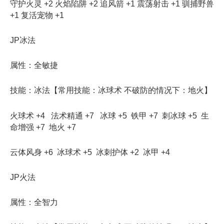
守护火灵 +2 火焰陷阱 +2 追风箭 +1 震荡射击 +1 驯捕野兽
+1 复活宠物 +1
JP冰法
属性：全敏捷
技能：冰法【常用技能：冰球术 不破防的情况下：地火】
火球术 +4 法术精通 +7 冰球 +5 铁甲 +7 刺冰球 +5 生
命增强 +7 地火 +7
云体风身 +6 冰球术 +5 冰刺护体 +2 冰甲 +4
JP火法
属性：全智力