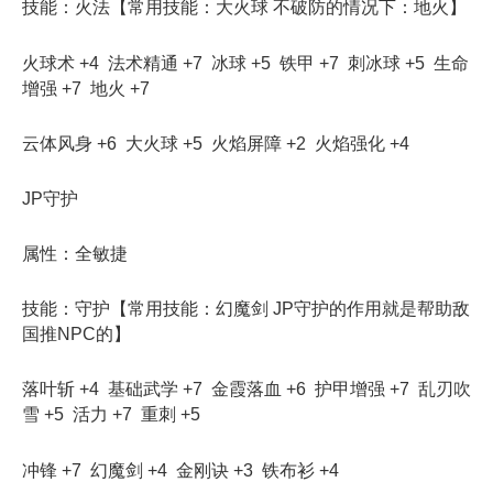
技能：火法【常用技能：大火球 不破防的情况下：地火】
火球术 +4 法术精通 +7 冰球 +5 铁甲 +7 刺冰球 +5 生命
增强 +7 地火 +7
云体风身 +6 大火球 +5 火焰屏障 +2 火焰强化 +4
JP守护
属性：全敏捷
技能：守护【常用技能：幻魔剑 JP守护的作用就是帮助敌
国推NPC的】
落叶斩 +4 基础武学 +7 金霞落血 +6 护甲增强 +7 乱刃吹
雪 +5 活力 +7 重刺 +5
冲锋 +7 幻魔剑 +4 金刚诀 +3 铁布衫 +4