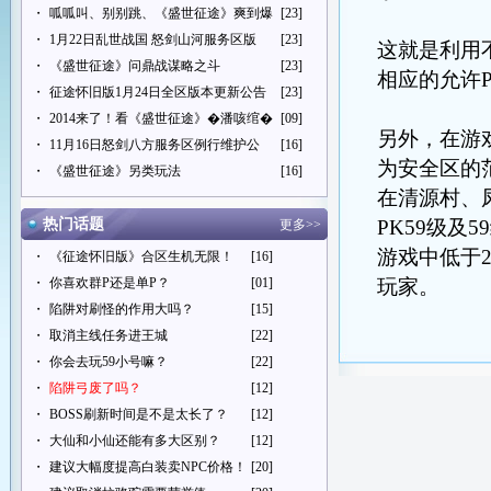
・
呱呱叫、别别跳、《盛世征途》爽到爆
[23]
・
1月22日乱世战国 怒剑山河服务区版
[23]
这就是利用
・
《盛世征途》问鼎战谋略之斗
[23]
相应的允许
・
征途怀旧版1月24日全区版本更新公告
[23]
・
2014来了！看《盛世征途》�潘咳绾�
[09]
另外，在游
・
11月16日怒剑八方服务区例行维护公
[16]
为安全区的
・
《盛世征途》另类玩法
[16]
在
清源村、
热门话题
PK59级及5
更多>>
游戏中低于
・
《征途怀旧版》合区生机无限！
[16]
・
你喜欢群P还是单P？
[01]
玩家。
・
陷阱对刷怪的作用大吗？
[15]
・
取消主线任务进王城
[22]
・
你会去玩59小号嘛？
[22]
・
陷阱弓废了吗？
[12]
・
BOSS刷新时间是不是太长了？
[12]
・
大仙和小仙还能有多大区别？
[12]
・
建议大幅度提高白装卖NPC价格！
[20]