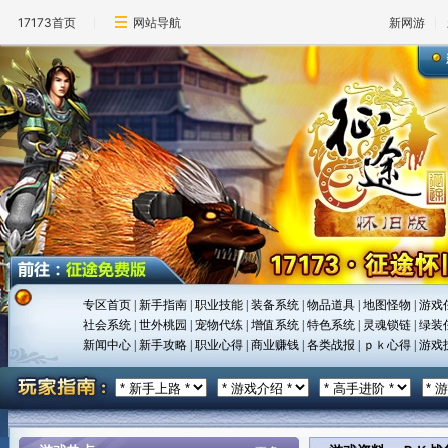
17173首页
网站导航
新网游
专区首页
|
新手指南
|
职业技能
|
装备系统
|
物品道具
|
地图怪物
|
游戏
社会系统
|
世外桃园
|
宠物代练
|
增值系统
|
特色系统
|
灵魂锁链
|
绿装
新闻中心
|
新手攻略
|
职业心得
|
商业赚钱
|
各类战报
|
ｐｋ心得
|
游戏