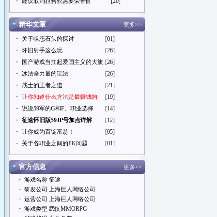
・
建议取消拉骆驼需要荣誉值
[20]
精华文章
更多>>
・
关于状态石头的探讨
[01]
・
怀旧射手这么玩
[26]
・
国产游戏当扛起爱国主义的大旗
[26]
・
冰法全力量的玩法
[26]
・
战士的王者之道
[21]
・
让你知道什么方法是最赚钱的
[19]
・
说说59军的G和F、职业选择
[14]
・
征途怀旧版59JP号加点详解
[12]
・
让你成为百锭富翁！
[05]
・
关于各职业之间的PK问题
[01]
官方信息
更多>>
・ 游戏名称 征途
・ 研发公司 上海巨人网络公司
・ 运营公司 上海巨人网络公司
・ 游戏类型 武侠MMORPG