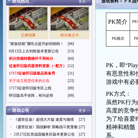
游戏热点
游戏资料
>
ＰＫ战
更多>>
PK简介
P
记者招募
积分换点卡
PK模式
P
“家族技能”属性点提升妙招相助！
[06]
8月12日上古剑侠版本更新公告
[13]
积分投稿转载稿件不再给分
[04]
PK，即“Pl
征途怀旧版武器资料更新（+配方）
[12]
有
恶意性
和
17173征途怀旧版极品装备秀
[31]
关于设立悬赏任务的公告
[23]
游戏中有必
17173征途怀旧版专区上线
[09]
PK方式：
怀旧版高手坐阵，有问必答
[09]
虽然PK行
高度的竞争
游戏公告
更多>>
为了给喜爱
・
《盛世征途》超强大片版 速度与激情
[27]
精神和精髓
・
《盛世征途》国战解析 策略战斗更显魅
[27]
・
2月27日乱世战国服务区版本更新公告
[27]
系。