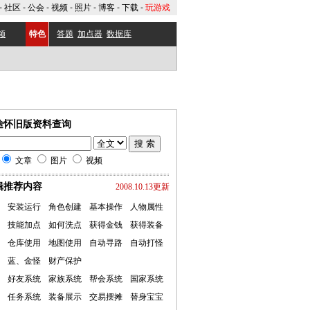
-
社区
-
公会
-
视频
-
照片
-
博客
-
下载
-
玩游戏
频
特色
答题
加点器
数据库
途怀旧版资料查询
文章
图片
视频
辑推荐内容
2008.10.13更新
安装运行
角色创建
基本操作
人物属性
技能加点
如何洗点
获得金钱
获得装备
仓库使用
地图使用
自动寻路
自动打怪
蓝、金怪
财产保护
好友系统
家族系统
帮会系统
国家系统
任务系统
装备展示
交易摆摊
替身宝宝