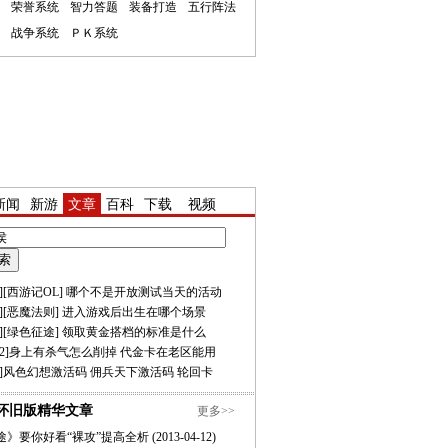
荣誉系统
智力答题
装备打造
五行阵法
战争系统
ＰＫ系统
新闻
新游
文章
百科
下载
视频
][
西游记OL
]
哪个不是开放测试当天的活动
][
恶魔法则
]
进入游戏后出生在哪个场景
][
绿色征途
]
领取黄金搭档的标准是什么
2
]
身上有杀气怎么削掉
代金卡在老区能用
]
风色幻想激活码
佣兵天下激活码
轮回卡
怀旧版精华文章
更多>>
途》要你好看“裸攻”提高全析
(2013-04-12)