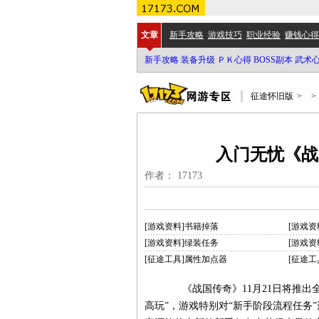
文章
新手攻略
游戏技巧
职业经验
赚钱心得
新手攻略
装备升级
ＰＫ心得
BOSS副本
武术
征途怀旧版
>
>
入门无忧《战
作者： 17173
[游戏资料]书籍掉落
[游戏资
[游戏资料]绿装任务
[游戏资
[征途工具]属性加点器
[征途工
《战国传奇》11月21日将推出
高玩”，游戏特别对“新手阶段流程任务