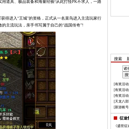
用道具、极品装备和海量经验!从此打怪PK不求人，一路
得进入“王城”的资格，正式从一名菜鸟进入主流玩家行
的主流玩法，亲手书写属于自己的“战国传奇”!
搜索
[
有奖活动
[
有奖活动
[
有奖活动
[
天龙八部
[
新游账号
征途
《盛世征