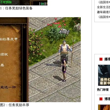
《战国传
全新生活
1：任务奖励绿色装备
趣味裁缝亲
《战国传
播客
热门标签
博客
图2：任务奖励丰厚