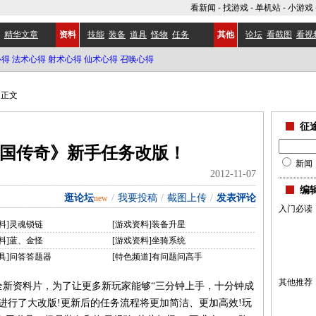
看新闻
-
找游戏
-
单机站
-
小游戏
精华文章
资料
技能
装备
道具
怪物
任务
其他
论坛
看截图
看视
心得
法术心得
射术心得
仙术心得
召唤心得
正文
征
国传奇》新手任务改版！
新闻
2012-11-07
编
逛论坛
/
我要投稿
/
截图上传
/
发表评论
new
入门必读
料]灵魂锁链
[游戏资料]装备升星
料]蓝、金怪
[游戏资料]坐骑系统
具]问答答题器
[特色频道]有问题问高手
其他推荐
全新资料片，为了让更多新玩家能够“三分钟上手，十分钟成
”进行了大改版!更新后的任务流程将更加简洁、更加高效!玩