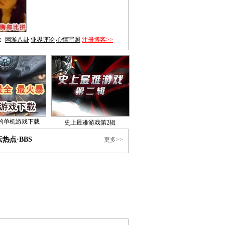
：
网游八卦
业界评论
心情写照
注册博客>>
的单机游戏下载
史上最难游戏第2辑
热点·BBS
更多>>