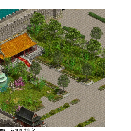
图6：新凤凰城皇宫