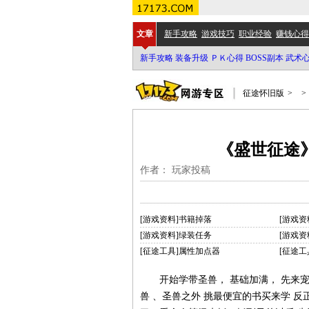
文章
新手攻略
游戏技巧
职业经验
赚钱心得
新手攻略
装备升级
ＰＫ心得
BOSS副本
武术
征途怀旧版
>
>
《盛世征途
作者： 玩家投稿
[游戏资料]书籍掉落
[游戏资
[游戏资料]绿装任务
[游戏资
[征途工具]属性加点器
[征途工
开始学带圣兽， 基础加满， 先来宠
兽 、圣兽之外 挑最便宜的书买来学 反