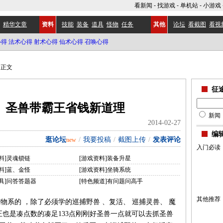
看新闻
-
找游戏
-
单机站
-
小游戏
精华文章
资料
技能
装备
道具
怪物
任务
其他
论坛
看截图
看视
心得
法术心得
射术心得
仙术心得
召唤心得
正文
征
》圣兽带霸王省钱新道理
新闻
2014-02-27
编
逛论坛
/
我要投稿
/
截图上传
/
发表评论
new
入门必读
料]灵魂锁链
[游戏资料]装备升星
料]蓝、金怪
[游戏资料]坐骑系统
具]问答答题器
[特色频道]有问题问高手
其他推荐
物系的 ，除了必须学的巡捕野兽 、复活、 巡捕灵兽、 魔
正也是凑点数的凑足133点刚刚好圣兽一点就可以去抓圣兽