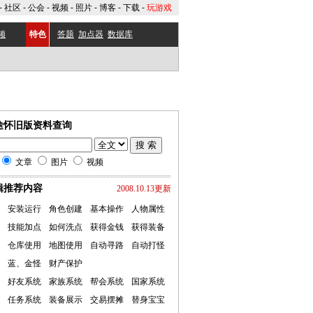
-
社区
-
公会
-
视频
-
照片
-
博客
-
下载
-
玩游戏
频
特色
答题
加点器
数据库
途怀旧版资料查询
文章
图片
视频
辑推荐内容
2008.10.13更新
安装运行
角色创建
基本操作
人物属性
技能加点
如何洗点
获得金钱
获得装备
仓库使用
地图使用
自动寻路
自动打怪
蓝、金怪
财产保护
好友系统
家族系统
帮会系统
国家系统
任务系统
装备展示
交易摆摊
替身宝宝