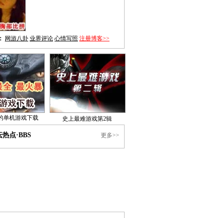
：
网游八卦
业界评论
心情写照
注册博客>>
的单机游戏下载
史上最难游戏第2辑
热点·BBS
更多>>