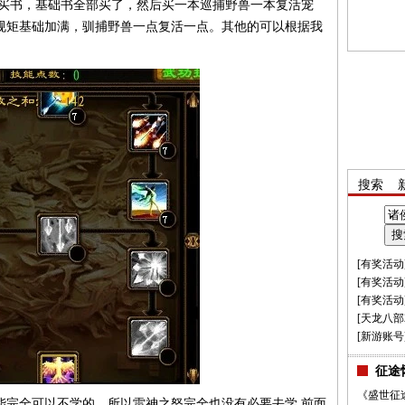
先买书，基础书全部买了，然后买一本巡捕野兽一本复活宠
规矩基础加满，驯捕野兽一点复活一点。其他的可以根据我
搜索
[
有奖活动
[
有奖活动
[
有奖活动
[
天龙八部
[
新游账号
征途
《盛世征
全可以不学的，所以雷神之怒完全也没有必要去学 前面