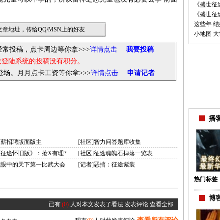
《盛世征
《盛世征
这些年 
章地址，传给QQ/MSN上的好友
小地图 
经常投稿，点卡周边等你拿>>>
详情点击
我要投稿
没登陆系统的投稿没有积分。
你登场。月月点卡工资等你拿
>>>
详情点击
申请记者
播客
高薪招聘版面版主
[社区]智力问答题库收集
《征途怀旧版》：抢X有理?
[社区]征途魂魄石掉落一览表
]我眼中的天下第一比武大会
[记者]恶搞：征途紫装
热门标签
博客
已有
(0)
人对本文发表了看法
发表评论
查看全部