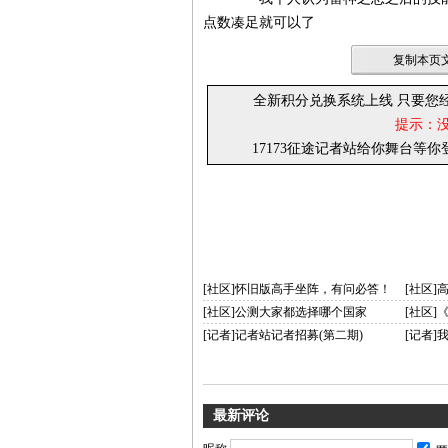
点数凑足就可以了
复制本页文
全新积分兑换系统上线 只要您
提示：
17173征途记者站给你舞台等
[社区]怀旧版高手坐阵，有问必答！
[社区]
[社区]公测大家都选择哪个国家
[社区]
[记者]记者站记者招募(第二期)
[记者
最新评论