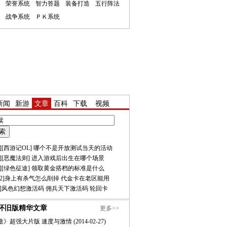
荣誉系统
智力答题
装备打造
五行阵法
战争系统
ＰＫ系统
新闻
新游
文章
百科
下载
视频
][
西游记OL
]
哪个不是开放测试当天的活动
][
恶魔法则
]
进入游戏后出生在哪个场景
][
绿色征途
]
领取黄金搭档的标准是什么
2
]
身上有杀气怎么削掉
代金卡在老区能用
]
风色幻想激活码
佣兵天下激活码
轮回卡
怀旧版精华文章
更多>>
途》超强大片版 速度与激情
(2014-02-27)