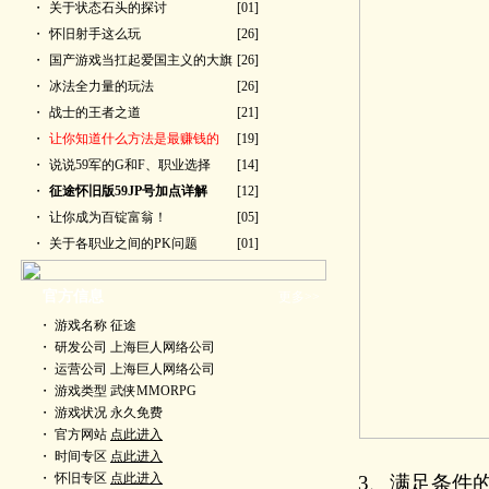
・
关于状态石头的探讨
[01]
・
怀旧射手这么玩
[26]
・
国产游戏当扛起爱国主义的大旗
[26]
・
冰法全力量的玩法
[26]
・
战士的王者之道
[21]
・
让你知道什么方法是最赚钱的
[19]
・
说说59军的G和F、职业选择
[14]
・
征途怀旧版59JP号加点详解
[12]
・
让你成为百锭富翁！
[05]
・
关于各职业之间的PK问题
[01]
官方信息
更多>>
・ 游戏名称 征途
・ 研发公司 上海巨人网络公司
・ 运营公司 上海巨人网络公司
・ 游戏类型 武侠MMORPG
・ 游戏状况 永久免费
・ 官方网站
点此进入
・ 时间专区
点此进入
・ 怀旧专区
点此进入
3、满足条件