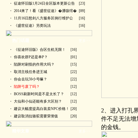
・
征途怀旧版1月24日全区版本更新公告
[23]
・
2014来了！看《盛世征途》�潘咳绾�
[09]
・
11月16日怒剑八方服务区例行维护公
[16]
・
《盛世征途》另类玩法
[16]
热门话题
更多>>
・
《征途怀旧版》合区生机无限！
[16]
・
你喜欢群P还是单P？
[01]
・
陷阱对刷怪的作用大吗？
[15]
・
取消主线任务进王城
[22]
・
你会去玩59小号嘛？
[22]
・
陷阱弓废了吗？
[12]
・
BOSS刷新时间是不是太长了？
[12]
・
大仙和小仙还能有多大区别？
[12]
・
建议大幅度提高白装卖NPC价格！
[20]
2、进入打孔
・
建议取消拉骆驼需要荣誉值
[20]
件不足无法增
的金钱。
精华文章
更多>>