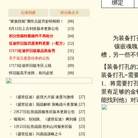
绑定
记者招募
积分换点卡
“家族技能”属性点提升妙招相助！
[06]
8月12日上古剑侠版本更新公告
[13]
积分投稿转载稿件不再给分
[04]
为装备打孔，
征途怀旧版武器资料更新（+配方）
[12]
镶嵌魂魄石
17173征途怀旧版极品装备秀
[31]
槽，另一些不
关于设立悬赏任务的公告
[23]
17173征途怀旧版专区上线
[09]
【装备打孔的
怀旧版高手坐阵，有问必答
[09]
装备打孔=需
1、将需要打
游戏公告
更多>>
里有足够的金
・
《盛世征途》超强大片版 速度与激情
[27]
能找到他）对话
・
《盛世征途》国战解析 策略战斗更显魅
[27]
・
2月27日乱世战国服务区版本更新公告
[27]
・
呱呱叫、别别跳、《盛世征途》爽到爆
[23]
・
1月22日乱世战国 怒剑山河服务区版
[23]
・
《盛世征途》问鼎战谋略之斗
[23]