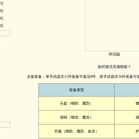
3]
9]
6]
6]
多>>
怀旧版
如何激活灵魂锁链？
全套装备，单手武器共11件装备可激活9件，双手武器共10件装备可
装备类型
头盔（物防、魔防）
项链（物攻、魔攻）
衣服（物防、魔防、血衣）
多>>