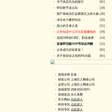
・
关于状态石头的探讨
[01]
・
怀旧射手这么玩
[26]
・
国产游戏当扛起爱国主义的大旗
[26]
・
冰法全力量的玩法
[26]
・
战士的王者之道
[21]
・
让你知道什么方法是最赚钱的
[19]
・
说说59军的G和F、职业选择
[14]
・
征途怀旧版59JP号加点详解
[12]
・
让你成为百锭富翁！
[05]
・
关于各职业之间的PK问题
[01]
官方信息
更
・ 游戏名称 征途
・ 研发公司 上海巨人网络公司
・ 运营公司 上海巨人网络公司
・ 游戏类型 武侠MMORPG
・ 游戏状况 永久免费
・ 官方网站
点此进入
・ 时间专区
点此进入
・ 怀旧专区
点此进入