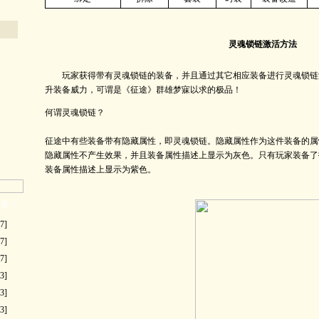
灵魂锁链激活方法
玩家获得带有灵魂锁链的装备，并且通过其它相应装备进行灵魂锁链
升装备威力，可谓是《征途》群雄梦寐以求的极品！
何谓灵魂锁链？
征途中有些装备带有隐藏属性，即灵魂锁链。隐藏属性作为这件装备的属
隐藏属性不产生效果，并且装备属性描述上显示为灰色。只有玩家装备了
装备属性描述上显示为紫色。
多>>
7]
7]
7]
3]
3]
3]