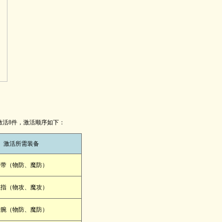
激活8件，激活顺序如下：
激活所需装备
腰带（物防、魔防）
戒指（物攻、魔攻）
护腕（物防、魔防）