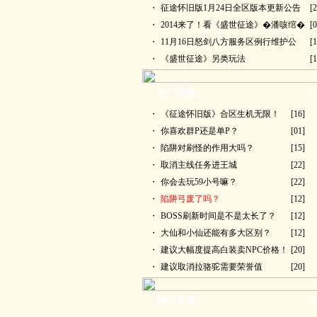
・
征途怀旧版1月24日全区版本更新公告
[2
・
2014来了！看《盛世征途》�潘咳绾�
[0
・
11月16日怒剑八方服务区例行维护公
[1
・
《盛世征途》另类玩法
[1
热门话题
更
・
《征途怀旧版》合区生机无限！
[16]
・
你喜欢群P还是单P？
[01]
・
陷阱对刷怪的作用大吗？
[15]
・
取消主线任务进王城
[22]
・
你会去玩59小号嘛？
[22]
・
陷阱弓废了吗？
[12]
・
BOSS刷新时间是不是太长了？
[12]
・
大仙和小仙还能有多大区别？
[12]
・
建议大幅度提高白装卖NPC价格！
[20]
・
建议取消拉骆驼需要荣誉值
[20]
精华文章
更