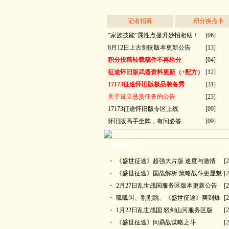
记者招募
积分换点卡
“家族技能”属性点提升妙招相助！
[06]
8月12日上古剑侠版本更新公告
[13]
积分投稿转载稿件不再给分
[04]
征途怀旧版武器资料更新（+配方）
[12]
17173征途怀旧版极品装备秀
[31]
关于设立悬赏任务的公告
[23]
17173征途怀旧版专区上线
[09]
怀旧版高手坐阵，有问必答
[09]
游戏公告
更
・
《盛世征途》超强大片版 速度与激情
[2
・
《盛世征途》国战解析 策略战斗更显魅
[2
・
2月27日乱世战国服务区版本更新公告
[2
・
呱呱叫、别别跳、《盛世征途》爽到爆
[2
・
1月22日乱世战国 怒剑山河服务区版
[2
・
《盛世征途》问鼎战谋略之斗
[2