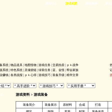
新闻中心
游戏截图
游戏资料
游戏
备系统
|
物品道具
|
地图怪物
|
游戏任务
|
交易拍卖
|
ｐｋ战争
值系统
|
特色系统
|
灵魂锁链
|
绿装任务
|
蓝、金怪
|
帮会家族
业赚钱
|
各类战报
|
ｐｋ心得
|
游戏技巧
|
装备升级
|
精华文章
游戏资料
>
游戏装备
多>>
装备简介
装备展示
原材料
合成
打造
绑定
拆除
套装
时装
装备改造