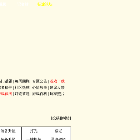
视频
记者站
征途论坛
热门话题
|
每周回顾
|
专区公告
|
游戏下载
记者稿件
|
社区热贴
|
心情故事
|
建议反馈
游戏截图
|
灯谜答题
|
游戏百科
|
玩家照片
[
投稿
][
纠错
]
装备升星
打孔
镶嵌
装备升级
一键换装
灵魂锁链