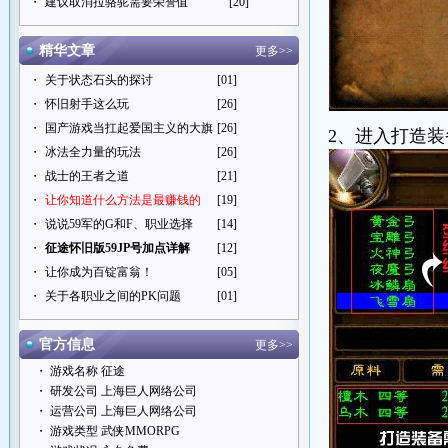
・
建议取消拉骆驼需要荣誉值
[20]
精华文章
更多>>
・
关于状态石头的探讨
[01]
・
怀旧射手这么玩
[26]
・
国产游戏当扛起爱国主义的大旗
[26]
2、进入打造
・
冰法全力量的玩法
[26]
・
战士的王者之道
[21]
・
让你知道什么方法是最赚钱的
[19]
・
说说59军的G和F、职业选择
[14]
・
征途怀旧版59JP号加点详解
[12]
・
让你成为百锭富翁！
[05]
・
关于各职业之间的PK问题
[01]
官方信息
更多>>
・ 游戏名称 征途
・ 研发公司 上海巨人网络公司
・ 运营公司 上海巨人网络公司
・ 游戏类型 武侠MMORPG