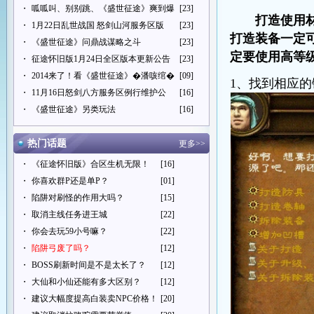
・
呱呱叫、别别跳、《盛世征途》爽到爆
[23]
打造使用
・
1月22日乱世战国 怒剑山河服务区版
[23]
打造装备一定
・
《盛世征途》问鼎战谋略之斗
[23]
定要使用高等
・
征途怀旧版1月24日全区版本更新公告
[23]
・
2014来了！看《盛世征途》�潘咳绾�
[09]
1、找到相应
・
11月16日怒剑八方服务区例行维护公
[16]
・
《盛世征途》另类玩法
[16]
热门话题
更多>>
・
《征途怀旧版》合区生机无限！
[16]
・
你喜欢群P还是单P？
[01]
・
陷阱对刷怪的作用大吗？
[15]
・
取消主线任务进王城
[22]
・
你会去玩59小号嘛？
[22]
・
陷阱弓废了吗？
[12]
・
BOSS刷新时间是不是太长了？
[12]
・
大仙和小仙还能有多大区别？
[12]
・
建议大幅度提高白装卖NPC价格！
[20]