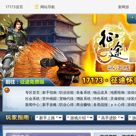
17173首页
网站导航
新网游
专区首页
|
新手指南
|
职业技能
|
装备系统
|
物品道具
|
地图怪物
|
游戏
社会系统
|
世外桃园
|
宠物代练
|
增值系统
|
特色系统
|
灵魂锁链
|
绿装
新闻中心
|
新手攻略
|
职业心得
|
商业赚钱
|
各类战报
|
ｐｋ心得
|
游戏