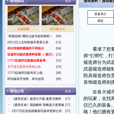
游戏热点
游戏资料
>
游戏装
更多>>
装备简介
绑定
记者招募
积分换点卡
“家族技能”属性点提升妙招相助！
[06]
8月12日上古剑侠版本更新公告
[13]
积分投稿转载稿件不再给分
[04]
看准了想要的
征途怀旧版武器资料更新（+配方）
[12]
师”们帮忙，
17173征途怀旧版极品装备秀
[31]
锻造师分为武
关于设立悬赏任务的公告
[23]
武器锻造师能
17173征途怀旧版专区上线
[09]
防具锻造师负
怀旧版高手坐阵，有问必答
[09]
首饰锻造师则
游戏公告
在各大城市里
更多>>
的玩家，去找
・
《盛世征途》超强大片版 速度与激情
[27]
仪已久的装备
・
《盛世征途》国战解析 策略战斗更显魅
[27]
・
2月27日乱世战国服务区版本更新公告
[27]
咯！他们拥有