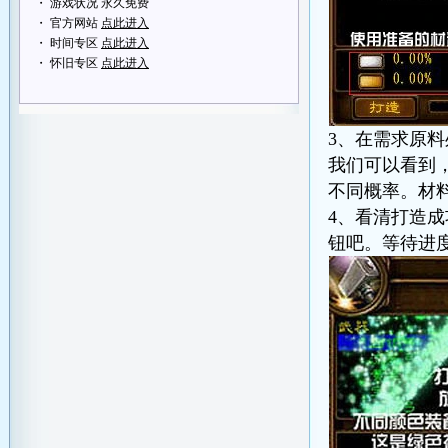
・ 游戏状况 永久免费
・ 官方网站
点此进入
・ 时间专区
点此进入
・ 怀旧专区
点此进入
3、在需求原
我们可以看到
不同概率。材
4、看清打造
钮吧。等待进