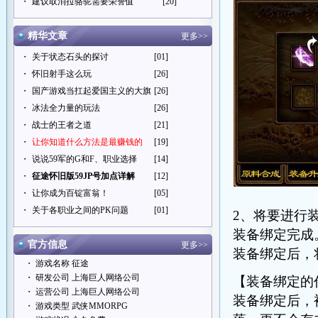
・
建议取消拉骆驼需要荣誉值
[20]
精华文章
更多>>
・
关于状态石头的探讨
[01]
・
怀旧射手这么玩
[26]
・
国产游戏当扛起爱国主义的大旗
[26]
・
冰法全力量的玩法
[26]
・
战士的王者之道
[21]
・
让你知道什么方法是最赚钱的
[19]
・
说说59军的G和F、职业选择
[14]
・
征途怀旧版59JP号加点详解
[12]
・
让你成为百锭富翁！
[05]
・
关于各职业之间的PK问题
[01]
2、将要进行
装备绑定完成
官方信息
更多>>
装备绑定后，
・ 游戏名称 征途
・ 研发公司 上海巨人网络公司
【装备绑定的
・ 运营公司 上海巨人网络公司
装备绑定后，
・ 游戏类型 武侠MMORPG