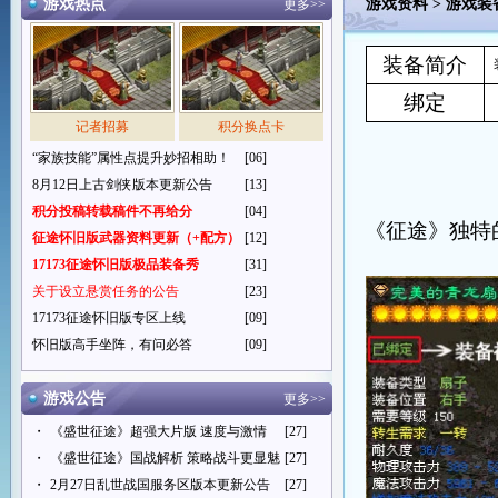
游戏热点
游戏资料
>
游戏装
更多>>
装备简介
绑定
记者招募
积分换点卡
“家族技能”属性点提升妙招相助！
[06]
8月12日上古剑侠版本更新公告
[13]
积分投稿转载稿件不再给分
[04]
《征途》独特
征途怀旧版武器资料更新（+配方）
[12]
17173征途怀旧版极品装备秀
[31]
关于设立悬赏任务的公告
[23]
17173征途怀旧版专区上线
[09]
怀旧版高手坐阵，有问必答
[09]
游戏公告
更多>>
・
《盛世征途》超强大片版 速度与激情
[27]
・
《盛世征途》国战解析 策略战斗更显魅
[27]
・
2月27日乱世战国服务区版本更新公告
[27]