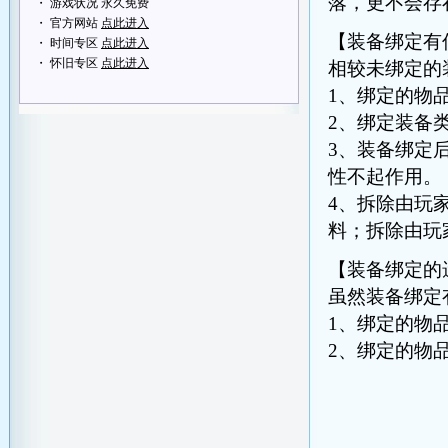
落，更不会存
・ 游戏状况 永久免费
・ 官方网站
点此进入
【装备绑定有
・ 时间专区
点此进入
・ 怀旧专区
点此进入
相较未绑定的
1、绑定的物
2、绑定装备
3、装备绑定
性不起作用。
4、拆除由玩
料；拆除由玩
【装备绑定的
虽然装备绑定
1、绑定的物
2、绑定的物