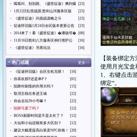
・
呱呱叫、别别跳、《盛世征途》爽到爆
[23]
・
1月22日乱世战国 怒剑山河服务区版
[23]
・
《盛世征途》问鼎战谋略之斗
[23]
・
征途怀旧版1月24日全区版本更新公告
[23]
・
2014来了！看《盛世征途》�潘咳绾�
[09]
・
11月16日怒剑八方服务区例行维护公
[16]
・
《盛世征途》另类玩法
[16]
【装备绑定方
热门话题
更多>>
使用月光宝盒
・
《征途怀旧版》合区生机无限！
[16]
1、右键点击
・
你喜欢群P还是单P？
[01]
绑定”。
・
陷阱对刷怪的作用大吗？
[15]
・
取消主线任务进王城
[22]
・
你会去玩59小号嘛？
[22]
・
陷阱弓废了吗？
[12]
・
BOSS刷新时间是不是太长了？
[12]
・
大仙和小仙还能有多大区别？
[12]
・
建议大幅度提高白装卖NPC价格！
[20]