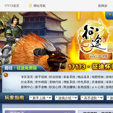
17173首页
网站导航
新网游
专区首页
|
新手指南
|
职业技能
|
装备系统
|
物品道具
|
地图怪物
|
游戏
社会系统
|
世外桃园
|
宠物代练
|
增值系统
|
特色系统
|
灵魂锁链
|
绿装
新闻中心
|
新手攻略
|
职业心得
|
商业赚钱
|
各类战报
|
ｐｋ心得
|
游戏