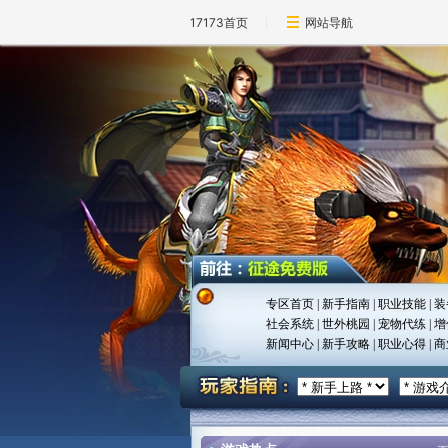
17173首页
网站导航
专区首页
|
新手指南
|
职业技能
|
装
社会系统
|
世外桃园
|
宠物代练
|
增
新闻中心
|
新手攻略
|
职业心得
|
商