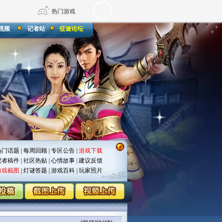
热门游戏
视频
记者站
征途论坛
DNF
传奇4
剑网3旗舰版
新天龙八部
自由
诛仙世界
仙剑世界
热门话题
|
每周回顾
|
专区公告
|
游戏下载
记者稿件
|
社区热贴
|
心情故事
|
建议反馈
游戏截图
|
灯谜答题
|
游戏百科
|
玩家照片