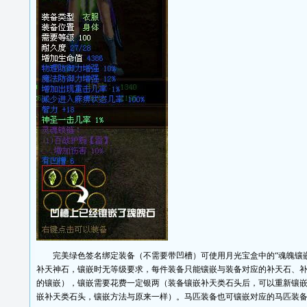
完美绿色签名绑定装备（不需要带凹槽）可使用月光宝盒中的“魂魄镶嵌
补天神石，镶嵌时无等级要求，每件装备只能镶嵌与装备对应的补天石、
的镶嵌），镶嵌需要花费一定银两（装备镶嵌补天类石头后，可以重新镶
嵌补天类石头，镶嵌方法与原来一样）。马匹装备也可镶嵌对应的马匹装