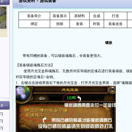
游戏资料
>
游戏装备
多>>
装备简介
装备展示
原材料
合成
打造
绑定
拆除
套装
时装
装备改造
镶嵌
带有凹槽的装备，可以镶嵌魂魄石，令装备更强大。
【装备镶嵌魂魄石方法】
使用月光宝盒和魂魄石、孔数所对应等级的定魂石进行装备镶嵌。镶嵌出
对应等级的定魂石+金钱。
1、右键点击游戏界面右下角的月光宝盒，打开月光宝盒界面，选择“魂魄镶
多>>
7]
7]
7]