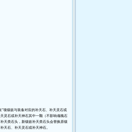
”项镶嵌与装备对应的补天石、补天灵石或
补天灵石或补天神石其中一颗（不影响魂魄石
嵌补天类石头，新镶嵌补天类石头会替换原镶
备补天石、补天灵石或补天神石。