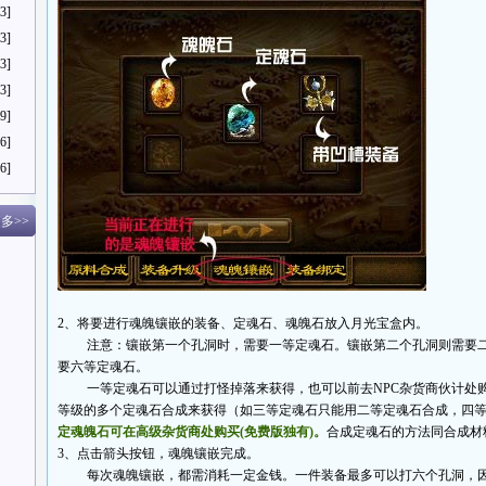
3]
3]
3]
3]
9]
6]
6]
多>>
2、将要进行魂魄镶嵌的装备、定魂石、魂魄石放入月光宝盒内。
注意：镶嵌第一个孔洞时，需要一等定魂石。镶嵌第二个孔洞则需要二
要六等定魂石。
一等定魂石可以通过打怪掉落来获得，也可以前去NPC杂货商伙计处购
等级的多个定魂石合成来获得（如三等定魂石只能用二等定魂石合成，四
定魂魄石可在高级杂货商处购买(免费版独有)。
合成定魂石的方法同合成材
3、点击箭头按钮，魂魄镶嵌完成。
每次魂魄镶嵌，都需消耗一定金钱。一件装备最多可以打六个孔洞，因