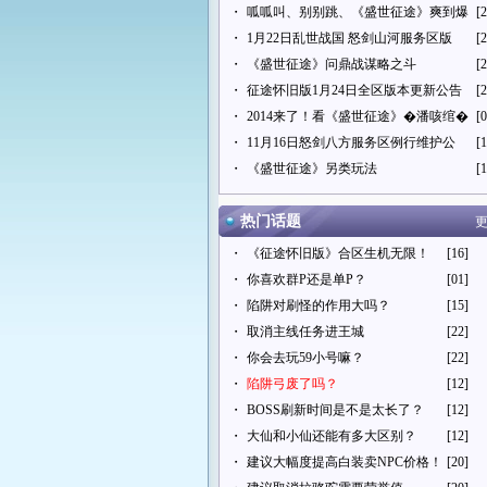
・
呱呱叫、别别跳、《盛世征途》爽到爆
[2
・
1月22日乱世战国 怒剑山河服务区版
[2
・
《盛世征途》问鼎战谋略之斗
[2
・
征途怀旧版1月24日全区版本更新公告
[2
・
2014来了！看《盛世征途》�潘咳绾�
[0
・
11月16日怒剑八方服务区例行维护公
[1
・
《盛世征途》另类玩法
[1
热门话题
更
・
《征途怀旧版》合区生机无限！
[16]
・
你喜欢群P还是单P？
[01]
・
陷阱对刷怪的作用大吗？
[15]
・
取消主线任务进王城
[22]
・
你会去玩59小号嘛？
[22]
・
陷阱弓废了吗？
[12]
・
BOSS刷新时间是不是太长了？
[12]
・
大仙和小仙还能有多大区别？
[12]
・
建议大幅度提高白装卖NPC价格！
[20]