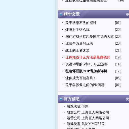
・
建议取消拉骆驼需要荣誉值
[20]
精华文章
更
・
关于状态石头的探讨
[01]
・
怀旧射手这么玩
[26]
・
国产游戏当扛起爱国主义的大旗
[26]
・
冰法全力量的玩法
[26]
・
战士的王者之道
[21]
・
让你知道什么方法是最赚钱的
[19]
・
说说59军的G和F、职业选择
[14]
・
征途怀旧版59JP号加点详解
[12]
・
让你成为百锭富翁！
[05]
・
关于各职业之间的PK问题
[01]
官方信息
更
・ 游戏名称 征途
・ 研发公司 上海巨人网络公司
・ 运营公司 上海巨人网络公司
・ 游戏类型 武侠MMORPG