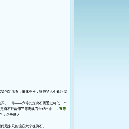
等的定魂石，依此类推，镶嵌第六个孔洞需
买。二等――六等的定魂石需通过将低一个
等定魂石只能用三等定魂石合成出来），
五等
料：
点击进入
此最多只能镶嵌六个魂魄石。