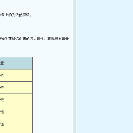
装备上的孔依然保留。
物生前修炼而来的强大属性。将魂魄石镶嵌
位置
项链
项链
项链
项链
项链