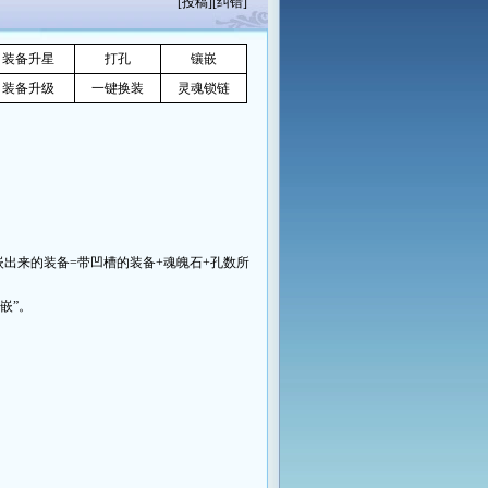
[
投稿
][
纠错
]
装备升星
打孔
镶嵌
装备升级
一键换装
灵魂锁链
来的装备=带凹槽的装备+魂魄石+孔数所
嵌”。