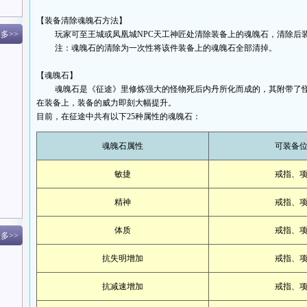
【装备清除魂魄石方法】
多>>
玩家可至王城或凤凰城NPC天工神匠处清除装备上的魂魄石，清除后
注：魂魄石的清除为一次性将该件装备上的魂魄石全部清掉。
【魂魄石】
魂魄石是《征途》里修炼强大的怪物死后内丹所化而成的，其附带了怪
在装备上，装备的威力即刻大幅提升。
目前，在征途中共有以下25种属性的魂魄石：
魂魄石属性
可装备
敏捷
戒指、
精神
戒指、
体质
戒指、
多>>
抗失明增加
戒指、
抗减速增加
戒指、