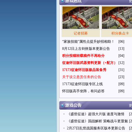
游戏热点
更
记者招募
积分换点卡
“家族技能”属性点提升妙招相助！
[06]
8月12日上古剑侠版本更新公告
[13]
积分投稿转载稿件不再给分
[04]
征途怀旧版武器资料更新（+配方）
[12]
17173征途怀旧版极品装备秀
[31]
关于设立悬赏任务的公告
[23]
17173征途怀旧版专区上线
[09]
怀旧版高手坐阵，有问必答
[09]
游戏公告
更
・
《盛世征途》超强大片版 速度与激情
[2
・
《盛世征途》国战解析 策略战斗更显魅
[2
・
2月27日乱世战国服务区版本更新公告
[2