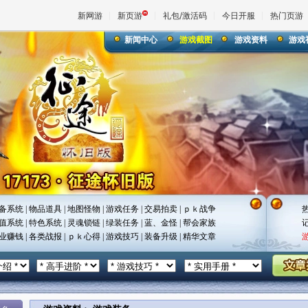
新网游
新页游
礼包/激活码
今日开服
热门页游
新闻中心
游戏截图
游戏资料
游戏
魔兽
天堂
王权与
备系统
|
物品道具
|
地图怪物
|
游戏任务
|
交易拍卖
|
ｐｋ战争
值系统
|
特色系统
|
灵魂锁链
|
绿装任务
|
蓝、金怪
|
帮会家族
业赚钱
|
各类战报
|
ｐｋ心得
|
游戏技巧
|
装备升级
|
精华文章