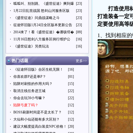
・
呱呱叫、别别跳、《盛世征途》爽到爆
[23]
打造使用
・
1月22日乱世战国 怒剑山河服务区版
[23]
打造装备一定
・
《盛世征途》问鼎战谋略之斗
[23]
定要使用高等
・
征途怀旧版1月24日全区版本更新公告
[23]
・
2014来了！看《盛世征途》�潘咳绾�
[09]
1、找到相应
・
11月16日怒剑八方服务区例行维护公
[16]
・
《盛世征途》另类玩法
[16]
热门话题
更多>>
・
《征途怀旧版》合区生机无限！
[16]
・
你喜欢群P还是单P？
[01]
・
陷阱对刷怪的作用大吗？
[15]
・
取消主线任务进王城
[22]
・
你会去玩59小号嘛？
[22]
・
陷阱弓废了吗？
[12]
・
BOSS刷新时间是不是太长了？
[12]
・
大仙和小仙还能有多大区别？
[12]
・
建议大幅度提高白装卖NPC价格！
[20]