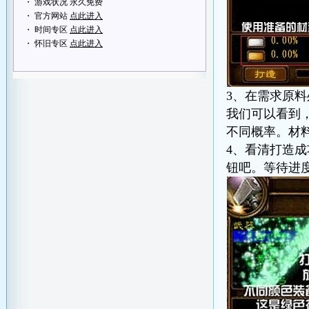
・ 游戏状况 永久免费
・ 官方网站
点此进入
・ 时间专区
点此进入
・ 怀旧专区
点此进入
3、在需求原
我们可以看到
不同概率。材
4、看清打造
钮吧。等待进