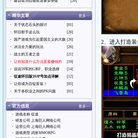
・
建议取消拉骆驼需要荣誉值
[20]
精华文章
更多>>
・
关于状态石头的探讨
[01]
・
怀旧射手这么玩
[26]
・
国产游戏当扛起爱国主义的大旗
[26]
2、进入打造
・
冰法全力量的玩法
[26]
・
战士的王者之道
[21]
・
让你知道什么方法是最赚钱的
[19]
・
说说59军的G和F、职业选择
[14]
・
征途怀旧版59JP号加点详解
[12]
・
让你成为百锭富翁！
[05]
・
关于各职业之间的PK问题
[01]
官方信息
更多>>
・ 游戏名称 征途
・ 研发公司 上海巨人网络公司
・ 运营公司 上海巨人网络公司
・ 游戏类型 武侠MMORPG