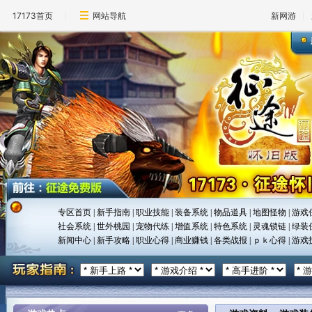
17173首页
网站导航
新网游
专区首页
|
新手指南
|
职业技能
|
装备系统
|
物品道具
|
地图怪物
|
游戏
社会系统
|
世外桃园
|
宠物代练
|
增值系统
|
特色系统
|
灵魂锁链
|
绿装
新闻中心
|
新手攻略
|
职业心得
|
商业赚钱
|
各类战报
|
ｐｋ心得
|
游戏