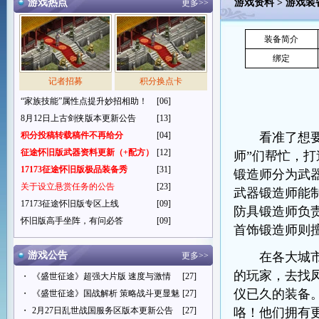
游戏热点
游戏资料
>
游戏装
更多>>
装备简介
绑定
记者招募
积分换点卡
“家族技能”属性点提升妙招相助！
[06]
8月12日上古剑侠版本更新公告
[13]
积分投稿转载稿件不再给分
[04]
看准了想要的
征途怀旧版武器资料更新（+配方）
[12]
师”们帮忙，
17173征途怀旧版极品装备秀
[31]
锻造师分为武
关于设立悬赏任务的公告
[23]
武器锻造师能
17173征途怀旧版专区上线
[09]
防具锻造师负
怀旧版高手坐阵，有问必答
[09]
首饰锻造师则
游戏公告
在各大城市里
更多>>
的玩家，去找
・
《盛世征途》超强大片版 速度与激情
[27]
仪已久的装备
・
《盛世征途》国战解析 策略战斗更显魅
[27]
・
2月27日乱世战国服务区版本更新公告
[27]
咯！他们拥有