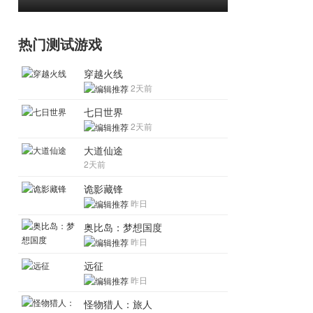
热门测试游戏
穿越火线
2天前
七日世界
2天前
大道仙途
2天前
诡影藏锋
昨日
奥比岛：梦想国度
昨日
远征
昨日
怪物猎人：旅人