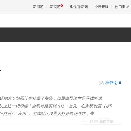
新网游
新页游
礼包/激活码
今日开服
热门页游
魔兽
天堂
路
王权与
神评论
0
错地方？地图让你转晕了脑袋，你最痛恨满世界寻找游戏
解决上述一切烦恼！自动寻路实现方法：首先，在系统设置（按S
√然后点“应用”。游戏默认设置为打开自动寻路，去
17173 新闻导语