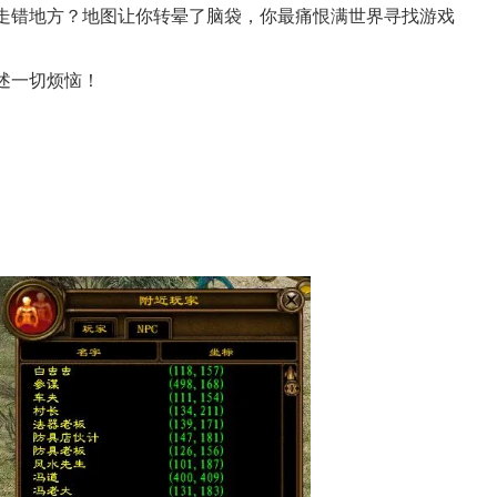
走错地方？地图让你转晕了脑袋，你最痛恨满世界寻找游戏
述一切烦恼！
17周年庆典 争霸赛大区火
爆开启