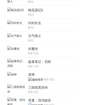
昨日
桃花源记2
昨日
问剑长生
昨日
元气骑士
昨日
伏魔传
8月10日
盗墓笔记：启程
8月11日
原神
8月12日
三国戏英杰传
8月12日
苍翼：混沌效应
8月13日