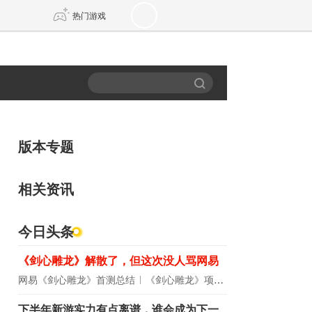
热门游戏
DNF
传奇4
剑网3旗舰版
新天龙八部
版本专题
自由
诛仙世界
新仙侠5
相关资讯
今日头条
《剑心雕龙》解散了，但这次没人骂网易
网易《剑心雕龙》首测总结
《剑心雕龙》项目宣布解散
下半年新游实力有点离谱，谁会成为下一