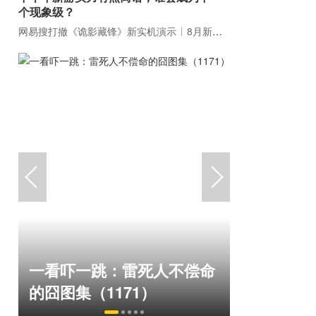
个现象级？
网易搜打撤《诡影藏锋》新实机演示
8月新游前瞻：《诡秘之主》领衔
绅士日报
一看吓一跳：雷死人不偿命
拉爆了！
的囧图集（1171）
play