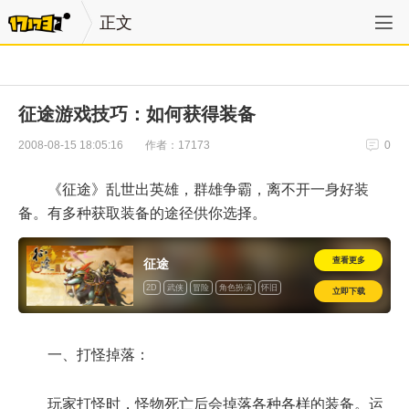
正文
征途游戏技巧：如何获得装备
作者：17173
2008-08-15 18:05:16
0
《征途》乱世出英雄，群雄争霸，离不开一身好装
备。有多种获取装备的途径供你选择。
查看更多
征途
2D
武侠
冒险
角色扮演
怀旧
立即下载
一、打怪掉落：
玩家打怪时，怪物死亡后会掉落各种各样的装备。运