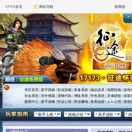
17173首页
网站导航
新网游
专区首页
|
新手指南
|
职业技能
|
装备系统
|
物品道具
|
地图怪物
|
游戏
社会系统
|
世外桃园
|
宠物代练
|
增值系统
|
特色系统
|
灵魂锁链
|
绿装
新闻中心
|
新手攻略
|
职业心得
|
商业赚钱
|
各类战报
|
ｐｋ心得
|
游戏