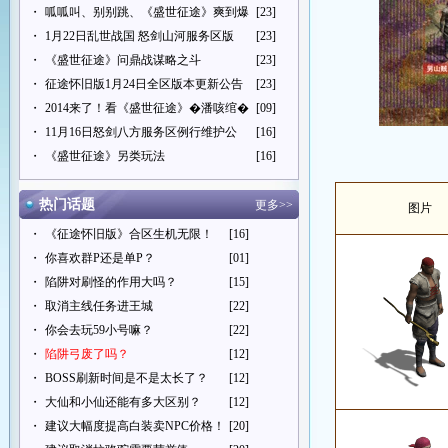
・
呱呱叫、别别跳、《盛世征途》爽到爆
[23]
・
1月22日乱世战国 怒剑山河服务区版
[23]
・
《盛世征途》问鼎战谋略之斗
[23]
・
征途怀旧版1月24日全区版本更新公告
[23]
・
2014来了！看《盛世征途》�潘咳绾�
[09]
・
11月16日怒剑八方服务区例行维护公
[16]
・
《盛世征途》另类玩法
[16]
热门话题
更多>>
图片
・
《征途怀旧版》合区生机无限！
[16]
・
你喜欢群P还是单P？
[01]
・
陷阱对刷怪的作用大吗？
[15]
・
取消主线任务进王城
[22]
・
你会去玩59小号嘛？
[22]
・
陷阱弓废了吗？
[12]
・
BOSS刷新时间是不是太长了？
[12]
・
大仙和小仙还能有多大区别？
[12]
・
建议大幅度提高白装卖NPC价格！
[20]