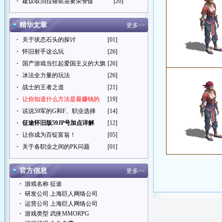
・
建议取消拉骆驼需要荣誉值
[20]
精华文章
更多>>
・
关于状态石头的探讨
[01]
・
怀旧射手这么玩
[26]
・
国产游戏当扛起爱国主义的大旗
[26]
・
冰法全力量的玩法
[26]
・
战士的王者之道
[21]
・
让你知道什么方法是最赚钱的
[19]
・
说说59军的G和F、职业选择
[14]
・
征途怀旧版59JP号加点详解
[12]
・
让你成为百锭富翁！
[05]
・
关于各职业之间的PK问题
[01]
官方信息
更多>>
・ 游戏名称 征途
・ 研发公司 上海巨人网络公司
・ 运营公司 上海巨人网络公司
・ 游戏类型 武侠MMORPG