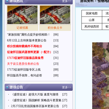
游戏热点
游戏资料
>
怪物地
更多>>
国家地图
清
山寨
凤祥镇西郊
蛟
记者招募
积分换点卡
“家族技能”属性点提升妙招相助！
[06]
8月12日上古剑侠版本更新公告
[13]
积分投稿转载稿件不再给分
[04]
征途怀旧版武器资料更新（+配方）
[12]
17173征途怀旧版极品装备秀
[31]
关于设立悬赏任务的公告
[23]
17173征途怀旧版专区上线
[09]
怀旧版高手坐阵，有问必答
[09]
游戏公告
更多>>
・
《盛世征途》超强大片版 速度与激情
[27]
・
《盛世征途》国战解析 策略战斗更显魅
[27]
・
2月27日乱世战国服务区版本更新公告
[27]