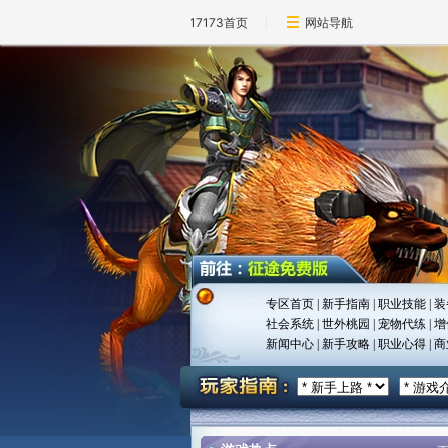
17173首页
网站导航
专区首页
|
新手指南
|
职业技能
|
装
社会系统
|
世外桃园
|
宠物代练
|
增
新闻中心
|
新手攻略
|
职业心得
|
商