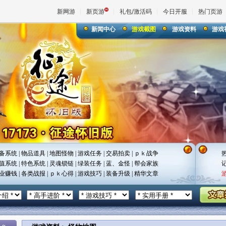
新网游
新页游
礼包/激活码
今日开服
热门页游
新闻中心
游戏截图
游戏资料
游戏
魔兽
天堂
王权与
备系统
|
物品道具
|
地图怪物
|
游戏任务
|
交易拍卖
|
ｐｋ战争
值系统
|
特色系统
|
灵魂锁链
|
绿装任务
|
蓝、金怪
|
帮会家族
业赚钱
|
各类战报
|
ｐｋ心得
|
游戏技巧
|
装备升级
|
精华文章