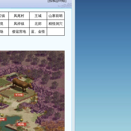
[
投稿
][
纠错
]
江镇
凤尾村
王城
山寨前哨
境
凤祥镇
北郊
精怪洞穴
场
倭寇营地
蓝、金怪