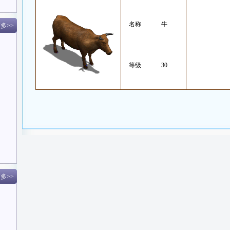
名称
牛
多>>
等级
30
多>>