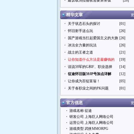
・
建议取消拉骆驼需要荣誉值
[20]
精华文章
更
・
关于状态石头的探讨
[01]
・
怀旧射手这么玩
[26]
・
国产游戏当扛起爱国主义的大旗
[26]
・
冰法全力量的玩法
[26]
・
战士的王者之道
[21]
・
让你知道什么方法是最赚钱的
[19]
・
说说59军的G和F、职业选择
[14]
・
征途怀旧版59JP号加点详解
[12]
・
让你成为百锭富翁！
[05]
・
关于各职业之间的PK问题
[01]
官方信息
更
・ 游戏名称 征途
・ 研发公司 上海巨人网络公司
・ 运营公司 上海巨人网络公司
・ 游戏类型 武侠MMORPG