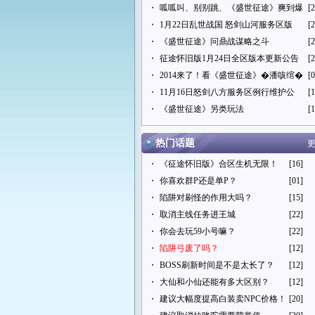
・
呱呱叫、别别跳、《盛世征途》爽到爆
[2
・
1月22日乱世战国 怒剑山河服务区版
[2
・
《盛世征途》问鼎战谋略之斗
[2
・
征途怀旧版1月24日全区版本更新公告
[2
・
2014来了！看《盛世征途》�潘咳绾�
[0
・
11月16日怒剑八方服务区例行维护公
[1
・
《盛世征途》另类玩法
[1
热门话题
更
・
《征途怀旧版》合区生机无限！
[16]
・
你喜欢群P还是单P？
[01]
・
陷阱对刷怪的作用大吗？
[15]
・
取消主线任务进王城
[22]
・
你会去玩59小号嘛？
[22]
・
陷阱弓废了吗？
[12]
・
BOSS刷新时间是不是太长了？
[12]
・
大仙和小仙还能有多大区别？
[12]
・
建议大幅度提高白装卖NPC价格！
[20]