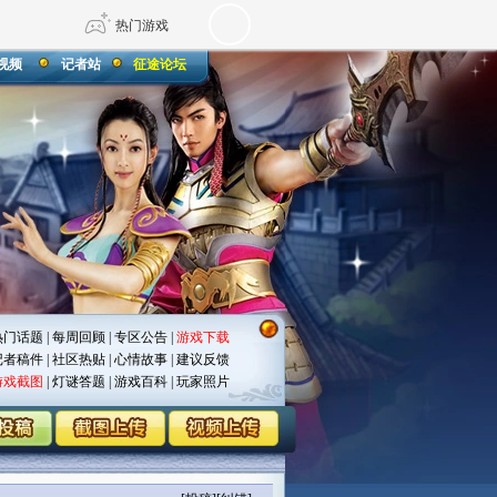
热门游戏
视频
记者站
征途论坛
DNF
传奇4
剑网3旗舰版
新天龙八部
自由
诛仙世界
仙剑世界
热门话题
|
每周回顾
|
专区公告
|
游戏下载
记者稿件
|
社区热贴
|
心情故事
|
建议反馈
游戏截图
|
灯谜答题
|
游戏百科
|
玩家照片