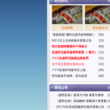
游戏热点
更
记者招募
积分换点卡
“家族技能”属性点提升妙招相助！
[06]
8月12日上古剑侠版本更新公告
[13]
积分投稿转载稿件不再给分
[04]
征途怀旧版武器资料更新（+配方）
[12]
17173征途怀旧版极品装备秀
[31]
关于设立悬赏任务的公告
[23]
17173征途怀旧版专区上线
[09]
怀旧版高手坐阵，有问必答
[09]
游戏公告
更
・
《盛世征途》超强大片版 速度与激情
[2
・
《盛世征途》国战解析 策略战斗更显魅
[2
・
2月27日乱世战国服务区版本更新公告
[2