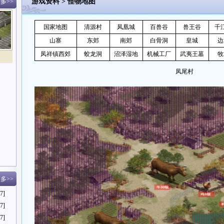
游戏资料
>
怪物地图
多>>
国家地图
清源村
凤凰城
百兽谷
兽王谷
千
山寨
东郊
南郊
白骨洞
皇城
边
凤祥镇西郊
蛟龙洞
沼泽湿地
机械工厂
武夷王墓
牧
凤尾村
多>>
7]
7]
7]