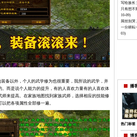
写给族长
只有想不
10-09)
屌丝别哭
一分耕耘
03)
装备以外，个人的武学修为也很重要，我所说的武学，并
播客
的。而是说个人能力的提升，有的人喜欢力量有的人喜欢体
武师来提高。在家族地图找到家族武师，选择相应的技能修
可以把各项属性全部修一遍。
热门标签
博客