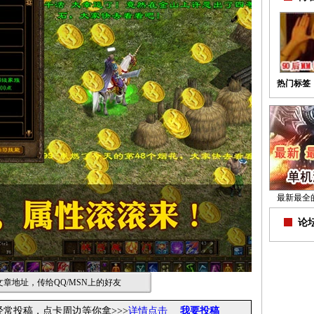
热门标签
最新最全
论坛
章地址，传给QQ/MSN上的好友
经常投稿，点卡周边等你拿>>>
详情点击
我要投稿