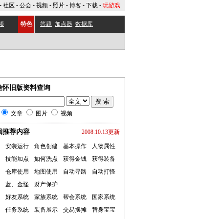
-
社区
-
公会
-
视频
-
照片
-
博客
-
下载
-
玩游戏
频
特色
答题
加点器
数据库
途怀旧版资料查询
文章
图片
视频
辑推荐内容
2008.10.13更新
安装运行
角色创建
基本操作
人物属性
技能加点
如何洗点
获得金钱
获得装备
仓库使用
地图使用
自动寻路
自动打怪
蓝、金怪
财产保护
好友系统
家族系统
帮会系统
国家系统
任务系统
装备展示
交易摆摊
替身宝宝