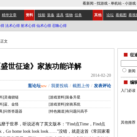
看新闻
-
找游戏
-
单机站
-
小游戏
精华文章
资料
技能
装备
道具
怪物
任务
其他
论坛
看截图
看视
心得
法术心得
射术心得
仙术心得
召唤心得
正文
征
《盛世征途》家族功能详解
新闻
2014-02-20
编
逛论坛
/
我要投稿
/
截图上传
/
发表评论
new
入门必读
料]灵魂锁链
[游戏资料]装备升星
料]蓝、金怪
[游戏资料]坐骑系统
具]问答答题器
[特色频道]有问题问高手
其他推荐
界，听说还有了英文版本：“Find点Time，Find点
ook look，Go home look look look……”没错，就是这首《常回家看