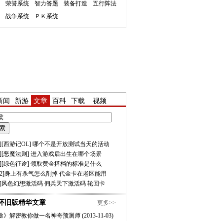
荣誉系统
智力答题
装备打造
五行阵法
战争系统
ＰＫ系统
新闻
新游
文章
百科
下载
视频
][
西游记OL
]
哪个不是开放测试当天的活动
][
恶魔法则
]
进入游戏后出生在哪个场景
][
绿色征途
]
领取黄金搭档的标准是什么
2
]
身上有杀气怎么削掉
代金卡在老区能用
]
风色幻想激活码
佣兵天下激活码
轮回卡
怀旧版精华文章
更多>>
途》解密教你做一名神奇预测师
(2013-11-03)