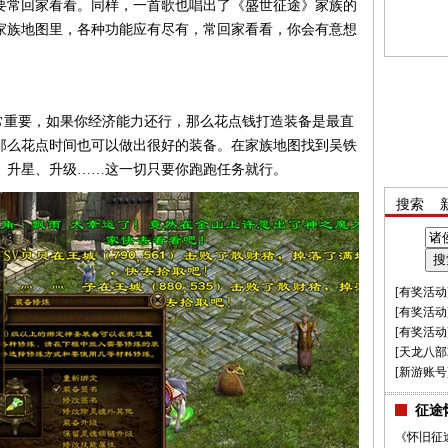
要常回家看看。同样，一首歌也唱出了《盛世征途》家族的
家族地图里，各种功能应有尽有，常回家看看，你会有意想
重要，如果你经济能力还行，那么花点钱打造装备是最直
那么花点时间也可以做出很好的装备。在家族地图找到吴铁
、升星、升级……这一切只要你跑跑任务就行。
搜索
[
有奖活动
[
有奖活动
[
有奖活动
[
天龙八部
[
新游账号
征途
《怀旧征