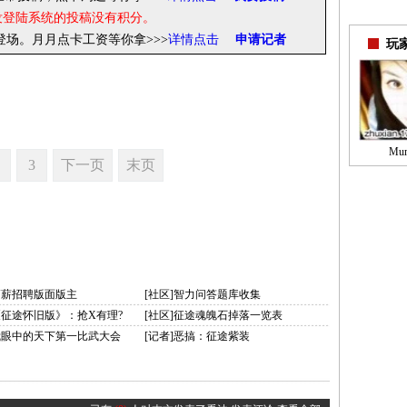
没登陆系统的投稿没有积分。
你登场。月月点卡工资等你拿
>>>
详情点击
申请记者
玩
Mu
3
下一页
末页
高薪招聘版面版主
[社区]智力问答题库收集
《征途怀旧版》：抢X有理?
[社区]征途魂魄石掉落一览表
]我眼中的天下第一比武大会
[记者]恶搞：征途紫装