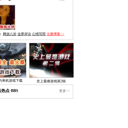
：
网游八卦
业界评论
心情写照
注册博客>>
的单机游戏下载
史上最难游戏第2辑
热点·BBS
更多>>