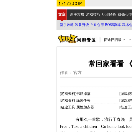
文章
新手攻略
游戏技巧
职业经验
赚钱心得
新手攻略
装备升级
ＰＫ心得
BOSS副本
武术
征途怀旧版
>
>
常回家看看 
作者： 官方
[游戏资料]书籍掉落
[游戏资
[游戏资料]绿装任务
[游戏资
[征途工具]属性加点器
[征途工
有那么一首歌，流行于春晚，风靡于世
Free，Take a children，Go home l