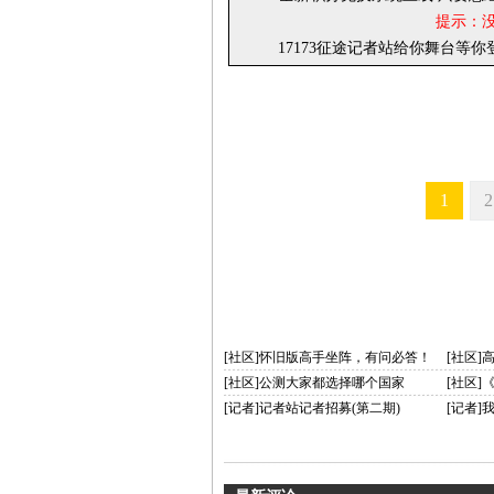
提示：
17173征途记者站给你舞台等
1
2
[社区]怀旧版高手坐阵，有问必答！
[社区]
[社区]公测大家都选择哪个国家
[社区]
[记者]记者站记者招募(第二期)
[记者