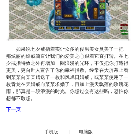
如果说七夕戒指着实让众多的俊男美女臭美了一把，
那炫丽的婚戒简直让我们的爱美之心跟着它直打转。在七
夕戒指特效之外再增加一圈浪漫的光环，不仅把你打造得
更美，更向世人宣告了你的幸福指数。经常在大屏幕上看
到某某向某某赠送了一枚和风旭日婚戒，或某某使用了一
枚青龙在天婚戒向某某求婚了，再加上漫天飘落的玫瑰花
雨，那真是一段浪漫的时光。你想过会有这些吗，恐怕你
想都不敢想。
下一页
手机版
|
电脑版