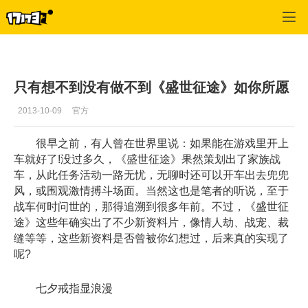
征途怀旧版
>
游戏新闻
>
正文
只有想不到没有做不到《盛世征途》如你所愿
2013-10-09
官方
很早之前，有人曾在世界里说：如果能在游戏里开上
车就好了!没过多久，《盛世征途》果然策划出了家族战
车，从此任务活动一路无忧，无聊时还可以开车出去兜兜
风，或围观激情搏斗场面。当然这也是笔者的听说，至于
战车何时问世的，那得追溯到很多年前。不过，《盛世征
途》这些年确实出了不少新资料片，像情人劫、战宠、裁
缝等等，这些新资料是否曾被你幻想过，后来真的实现了
呢?
七夕戒指显浪漫