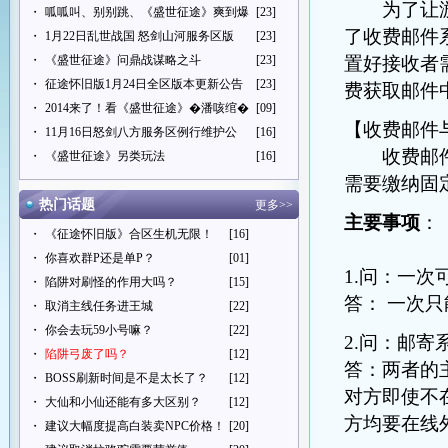
为了让游
・
呱呱叫、别别跳、《盛世征途》爽到爆
[23]
了收费邮件
・
1月22日乱世战国 怒剑山河服务区版
[23]
・
《盛世征途》问鼎战谋略之斗
[23]
置好接收者
・
征途怀旧版1月24日全区版本更新公告
[23]
费获取邮件
・
2014来了！看《盛世征途》�潘咳绾�
[09]
【收费邮件
・
11月16日怒剑八方服务区例行维护公
[16]
收费邮件是
・
《盛世征途》另类玩法
[16]
需要缴纳固
热门话题
更多>>
主要事项
：
・
《征途怀旧版》合区生机无限！
[16]
・
你喜欢群P还是单P？
[01]
1.问：一
・
陷阱对刷怪的作用大吗？
[15]
答：
一次只
・
取消主线任务进王城
[22]
・
你会去玩59小号嘛？
[22]
2.问：邮
・
陷阱弓废了吗？
[12]
答：
两者的
・
BOSS刷新时间是不是太长了？
[12]
对方即使不
・
大仙和小仙还能有多大区别？
[12]
方均要在线
・
建议大幅度提高白装卖NPC价格！
[20]