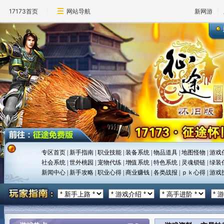
17173首页
网站导航
新网游
专区首页
|
新手指南
|
职业技能
|
装备系统
|
物品道具
|
地图怪物
|
游戏
社会系统
|
世外桃园
|
宠物代练
|
增值系统
|
特色系统
|
灵魂锁链
|
绿装
新闻中心
|
新手攻略
|
职业心得
|
商业赚钱
|
各类战报
|
ｐｋ心得
|
游戏