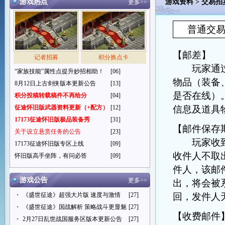
游戏热点
游戏资料
>
交易拍
更多>>
普通交
【邮差】
记者招募
积分换点卡
玩家通过访
“家族技能”属性点提升妙招相助！
[06]
物品（装备
8月12日上古剑侠版本更新公告
[13]
是否在线）
积分投稿转载稿件不再给分
[04]
征途怀旧版武器资料更新（+配方）
[12]
信息及道具
17173征途怀旧版极品装备秀
[31]
【邮件保存
关于设立悬赏任务的公告
[23]
玩家收到
17173征途怀旧版专区上线
[09]
收件人不取
怀旧版高手坐阵，有问必答
[09]
件人，该邮
游戏公告
更多>>
出，将会被
・
《盛世征途》超强大片版 速度与激情
[27]
回，发件人
・
《盛世征途》国战解析 策略战斗更显魅
[27]
【收费邮件
・
2月27日乱世战国服务区版本更新公告
[27]