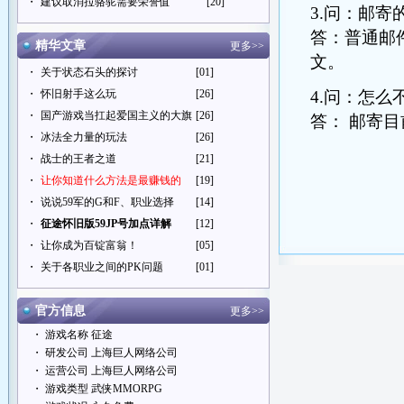
・
建议取消拉骆驼需要荣誉值
[20]
3.问：邮
答：
普通邮
精华文章
更多>>
文。
・
关于状态石头的探讨
[01]
・
怀旧射手这么玩
[26]
4.问：怎么
・
国产游戏当扛起爱国主义的大旗
[26]
答：
邮寄目
・
冰法全力量的玩法
[26]
・
战士的王者之道
[21]
・
让你知道什么方法是最赚钱的
[19]
・
说说59军的G和F、职业选择
[14]
・
征途怀旧版59JP号加点详解
[12]
・
让你成为百锭富翁！
[05]
・
关于各职业之间的PK问题
[01]
官方信息
更多>>
・ 游戏名称 征途
・ 研发公司 上海巨人网络公司
・ 运营公司 上海巨人网络公司
・ 游戏类型 武侠MMORPG