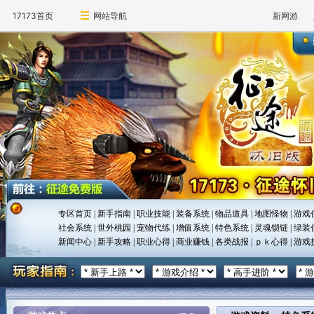
17173首页
网站导航
新网游
专区首页
|
新手指南
|
职业技能
|
装备系统
|
物品道具
|
地图怪物
|
游戏
社会系统
|
世外桃园
|
宠物代练
|
增值系统
|
特色系统
|
灵魂锁链
|
绿装
新闻中心
|
新手攻略
|
职业心得
|
商业赚钱
|
各类战报
|
ｐｋ心得
|
游戏