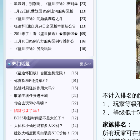
・
呱呱叫、别别跳、《盛世征途》爽到爆
[23]
・
1月22日乱世战国 怒剑山河服务区版
[23]
・
《盛世征途》问鼎战谋略之斗
[23]
・
征途怀旧版1月24日全区版本更新公告
[23]
・
2014来了！看《盛世征途》�潘咳绾�
[09]
・
11月16日怒剑八方服务区例行维护公
[16]
・
《盛世征途》另类玩法
[16]
热门话题
更多>>
・
《征途怀旧版》合区生机无限！
[16]
・
你喜欢群P还是单P？
[01]
・
陷阱对刷怪的作用大吗？
[15]
不计入排名的
・
取消主线任务进王城
[22]
1 、玩家等级
・
你会去玩59小号嘛？
[22]
・
陷阱弓废了吗？
[12]
2 、等级低于
・
BOSS刷新时间是不是太长了？
[12]
家族排名：
・
大仙和小仙还能有多大区别？
[12]
所有玩家可在
・
建议大幅度提高白装卖NPC价格！
[20]