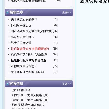
族繁荣度及家
・
建议取消拉骆驼需要荣誉值
[20]
精华文章
更多>>
・
关于状态石头的探讨
[01]
・
怀旧射手这么玩
[26]
・
国产游戏当扛起爱国主义的大旗
[26]
・
冰法全力量的玩法
[26]
・
战士的王者之道
[21]
・
让你知道什么方法是最赚钱的
[19]
・
说说59军的G和F、职业选择
[14]
・
征途怀旧版59JP号加点详解
[12]
・
让你成为百锭富翁！
[05]
・
关于各职业之间的PK问题
[01]
官方信息
更多>>
・ 游戏名称 征途
・ 研发公司 上海巨人网络公司
・ 运营公司 上海巨人网络公司
・ 游戏类型 武侠MMORPG