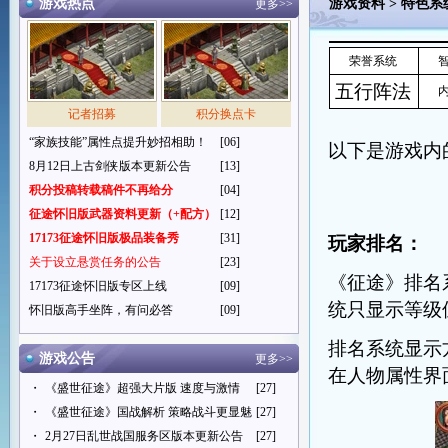
游戏热点
游戏资料
>
特色系
更多>>
荣誉系统
五行阵法
记者招募
积分换点卡
“家族技能”属性点提升妙招相助！
[06]
以下是游戏内
8月12日上古剑侠版本更新公告
[13]
积分投稿转载稿件不再给分
[04]
征途怀旧版武器资料更新（+配方）
[12]
17173征途怀旧版极品装备秀
[31]
玩家排名：
关于设立悬赏任务的公告
[23]
《征途》排名
17173征途怀旧版专区上线
[09]
统只显示等级
怀旧版高手坐阵，有问必答
[09]
排名系统显示
游戏公告
更多>>
在人物属性界
・
《盛世征途》超强大片版 速度与激情
[27]
・
《盛世征途》国战解析 策略战斗更显魅
[27]
・
2月27日乱世战国服务区版本更新公告
[27]