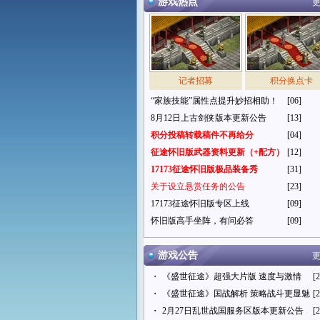
游戏热点
更
记者招募
积分换点卡
“家族技能”属性点提升妙招相助！
[06]
8月12日上古剑侠版本更新公告
[13]
积分投稿转载稿件不再给分
[04]
征途怀旧版武器资料更新（+配方）
[12]
17173征途怀旧版极品装备秀
[31]
关于设立悬赏任务的公告
[23]
17173征途怀旧版专区上线
[09]
怀旧版高手坐阵，有问必答
[09]
游戏公告
更
・
《盛世征途》超强大片版 速度与激情
[2
・
《盛世征途》国战解析 策略战斗更显魅
[2
・
2月27日乱世战国服务区版本更新公告
[2