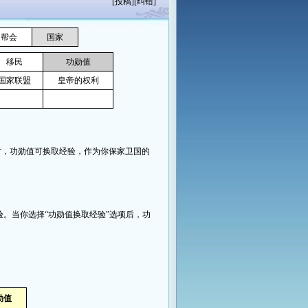
[
投稿
][
纠错
]
帮会
国家
移民
功勋值
国家联盟
皇帝的权利
时，功勋值可换取经验，作为你保家卫国的
验。当你选择“功勋值换取经验”选项后，功
勋值