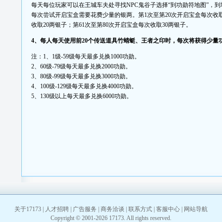
每天每位玩家可以在王城车夫处寻找NPC鬼谷子选择“到功勋符地图”，到
每次尝试开启宝盒需要花费少量的银两。第1次至第20次开启宝盒每次收取
收取20两银子；第61次至第80次开启宝盒每次收取30两银子。
4、每人每天使用前20个传送道具竹蜻蜓、王者之印时，每次将获得少量
注：1、1级-59级每天最多兑换1000功勋。
2、60级-79级每天最多兑换2000功勋。
3、80级-99级每天最多兑换3000功勋。
4、100级-129级每天最多兑换4000功勋。
5、130级以上每天最多兑换6000功勋。
关于17173
|
人才招聘
|
广告服务
|
商务洽谈
|
联系方式
|
客服中心
|
网站导航
Copyright © 2001-2026 17173. All rights reserved.