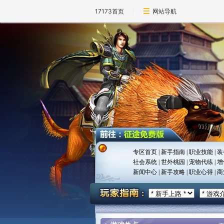
17173首页
网站导航
专区首页
|
新手指南
|
职业技能
|
装
社会系统
|
世外桃园
|
宠物代练
|
增
新闻中心
|
新手攻略
|
职业心得
|
商