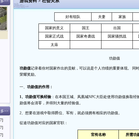
游戏资料
>
社会关系
多>>
好有组队
夫妻
家族
国家的意义
国王
出国
国家正式战
国家奇袭战
国家骚扰战
太庙
功勋值
功勋值
记录着你对国家作出的贡献，可以说是个人功绩的重要体现。 同
荣耀奖励。
一、
功勋值的作用：
1、功勋值可换经验
：在本国王城、凤凰城NPC大臣处使用功勋值换取经
勋值将会清零，并得到大量的经验值。
多>>
2、想要在游戏中取得爵位、军衔，就必须拥有相应的功勋值。
7]
征途功勋值对应的国家官职：
7]
官衔名称
所需功
7]