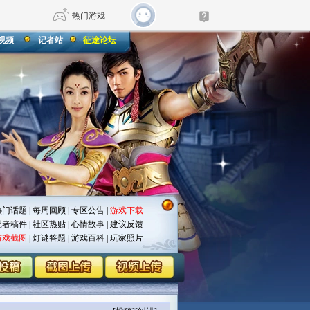
热门游戏
视频
记者站
征途论坛
DNF
传奇4
剑网3旗舰版
新天龙八部
自由
诛仙世界
仙剑世界
热门话题
|
每周回顾
|
专区公告
|
游戏下载
记者稿件
|
社区热贴
|
心情故事
|
建议反馈
游戏截图
|
灯谜答题
|
游戏百科
|
玩家照片