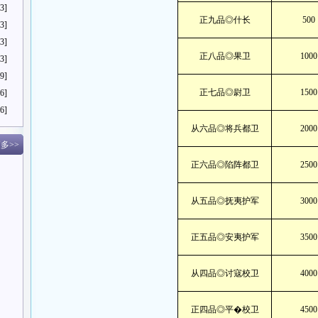
3]
正九品◎什长
500
3]
3]
正八品◎果卫
1000
3]
9]
正七品◎尉卫
1500
6]
6]
从六品◎将兵都卫
2000
多>>
正六品◎陷阵都卫
2500
从五品◎抚夷护军
3000
正五品◎安夷护军
3500
从四品◎讨寇校卫
4000
正四品◎平�校卫
4500