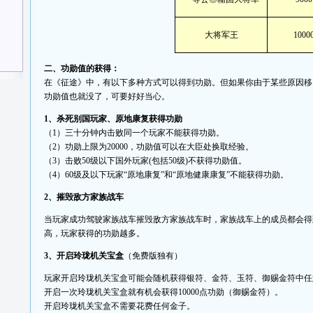
大将军王
1000
二、功勋值的获得：
在《征途》中，有以下多种方式可以得到功勋。但如果你由于某些原因移
功勋值也就没了，可要好好当心。
1、杀死别国玩家、原地康复获得功勋
（1）三十分钟内击败同一个玩家不能获得功勋。
（2）功勋上限为20000，功勋值可以在大臣处换取经验。
（3）击败50级以下国外玩家(包括50级)不获得功勋值。
（4）60级及以下玩家“原地康复”和“原地健康康复”不能获得功勋。
2、摧毁敌方家族战车
当玩家成功驾驶家族战车摧毁敌方家族战车时，家族战车上的成员都会得
高，玩家获得的功勋越多。
3、开启玲珑机关宝盒
（免费版独有）
玩家开启玲珑机关宝盒可能会随机获得银符、金符、玉符、御赐金符中任
开启一次玲珑机关宝盒就有机会获得10000点功勋（御赐金符）。
开启玲珑机关宝盒不需要花费任何金子。