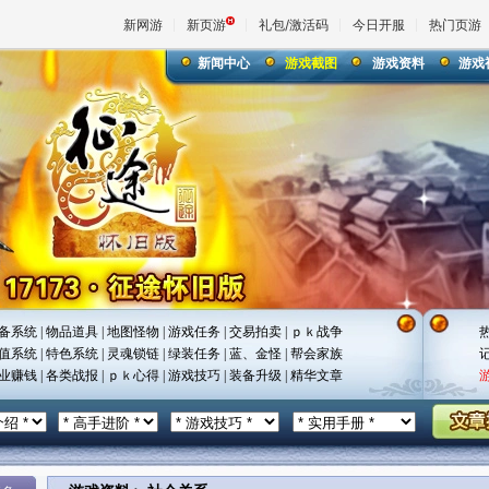
新网游
新页游
礼包/激活码
今日开服
热门页游
新闻中心
游戏截图
游戏资料
游戏
魔兽
天堂
王权与
备系统
|
物品道具
|
地图怪物
|
游戏任务
|
交易拍卖
|
ｐｋ战争
值系统
|
特色系统
|
灵魂锁链
|
绿装任务
|
蓝、金怪
|
帮会家族
业赚钱
|
各类战报
|
ｐｋ心得
|
游戏技巧
|
装备升级
|
精华文章