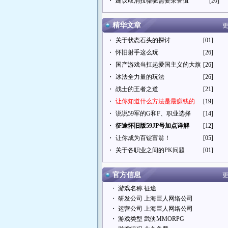
・
建议取消拉骆驼需要荣誉值
[20]
精华文章
更
・
关于状态石头的探讨
[01]
・
怀旧射手这么玩
[26]
・
国产游戏当扛起爱国主义的大旗
[26]
・
冰法全力量的玩法
[26]
・
战士的王者之道
[21]
・
让你知道什么方法是最赚钱的
[19]
・
说说59军的G和F、职业选择
[14]
・
征途怀旧版59JP号加点详解
[12]
・
让你成为百锭富翁！
[05]
・
关于各职业之间的PK问题
[01]
官方信息
更
・ 游戏名称 征途
・ 研发公司 上海巨人网络公司
・ 运营公司 上海巨人网络公司
・ 游戏类型 武侠MMORPG