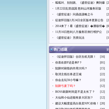
・
呱呱叫、别别跳、《盛世征途》爽到爆
[2
・
1月22日乱世战国 怒剑山河服务区版
[2
・
《盛世征途》问鼎战谋略之斗
[2
・
征途怀旧版1月24日全区版本更新公告
[2
・
2014来了！看《盛世征途》�潘咳绾�
[0
・
11月16日怒剑八方服务区例行维护公
[1
・
《盛世征途》另类玩法
[1
热门话题
更
・
《征途怀旧版》合区生机无限！
[16]
・
你喜欢群P还是单P？
[01]
・
陷阱对刷怪的作用大吗？
[15]
・
取消主线任务进王城
[22]
・
你会去玩59小号嘛？
[22]
・
陷阱弓废了吗？
[12]
・
BOSS刷新时间是不是太长了？
[12]
・
大仙和小仙还能有多大区别？
[12]
・
建议大幅度提高白装卖NPC价格！
[20]