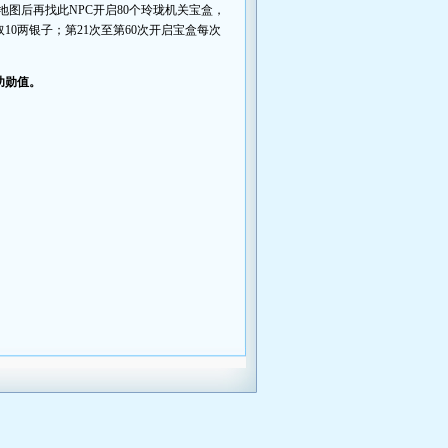
地图后再找此NPC开启80个玲珑机关宝盒，
10两银子；第21次至第60次开启宝盒每次
功勋值。