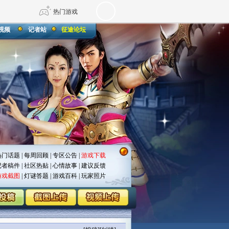
热门游戏
视频
记者站
征途论坛
DNF
传奇4
剑网3旗舰版
新天龙八部
自由
诛仙世界
仙剑世界
热门话题
|
每周回顾
|
专区公告
|
游戏下载
记者稿件
|
社区热贴
|
心情故事
|
建议反馈
游戏截图
|
灯谜答题
|
游戏百科
|
玩家照片