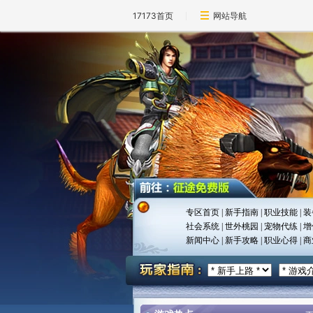
17173首页
网站导航
专区首页
|
新手指南
|
职业技能
|
装
社会系统
|
世外桃园
|
宠物代练
|
增
新闻中心
|
新手攻略
|
职业心得
|
商