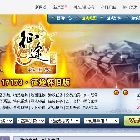
新网游
新页游
礼包/激活码
今日开服
热门页游
新闻中心
游戏截图
游戏资料
游戏
魔兽
天堂
王权与
备系统
|
物品道具
|
地图怪物
|
游戏任务
|
交易拍卖
|
ｐｋ战争
值系统
|
特色系统
|
灵魂锁链
|
绿装任务
|
蓝、金怪
|
帮会家族
业赚钱
|
各类战报
|
ｐｋ心得
|
游戏技巧
|
装备升级
|
精华文章