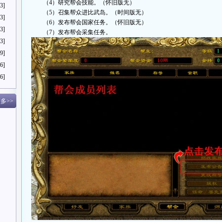
（4）研究帮会技能。（怀旧版无）
3]
（5）召集帮众进比武岛。（时间版无）
3]
（6）发布帮会国家任务。（怀旧版无）
3]
（7）发布帮会采集任务。
3]
9]
6]
6]
多>>