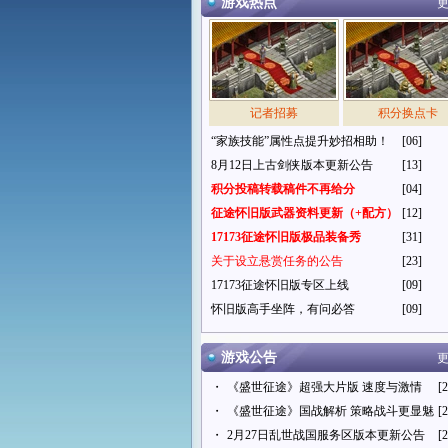
游戏热点
更
记者招募
积分换点卡
“家族技能”属性点提升妙招相助！
[06]
8月12日上古剑侠版本更新公告
[13]
积分投稿转载稿件不再给分
[04]
征途怀旧版武器资料更新（+配方）
[12]
17173征途怀旧版极品装备秀
[31]
关于设立悬赏任务的公告
[23]
17173征途怀旧版专区上线
[09]
怀旧版高手坐阵，有问必答
[09]
游戏公告
更
・
《盛世征途》超强大片版 速度与激情
[2
・
《盛世征途》国战解析 策略战斗更显魅
[2
・
2月27日乱世战国服务区版本更新公告
[2