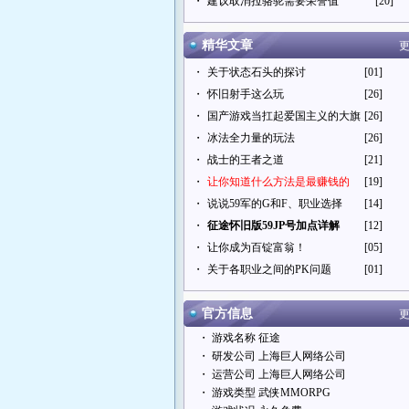
・
建议取消拉骆驼需要荣誉值
[20]
精华文章
更
・
关于状态石头的探讨
[01]
・
怀旧射手这么玩
[26]
・
国产游戏当扛起爱国主义的大旗
[26]
・
冰法全力量的玩法
[26]
・
战士的王者之道
[21]
・
让你知道什么方法是最赚钱的
[19]
・
说说59军的G和F、职业选择
[14]
・
征途怀旧版59JP号加点详解
[12]
・
让你成为百锭富翁！
[05]
・
关于各职业之间的PK问题
[01]
官方信息
更
・ 游戏名称 征途
・ 研发公司 上海巨人网络公司
・ 运营公司 上海巨人网络公司
・ 游戏类型 武侠MMORPG