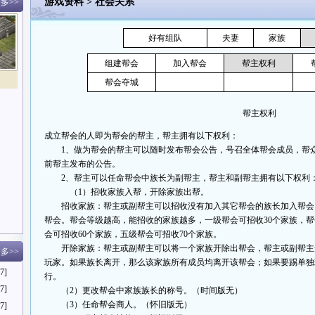
游戏资料
>
社会关系
多>>
好有组队
夫妻
家族
组建帮会
加入帮会
帮主权利
帮会夺城
帮主权利
成立帮会的人即为帮会的帮主，帮主拥有以下权利：
1、做为帮会的帮主可以随时发布帮会公告，号召全体帮会成员，帮众按
前帮主发布的公告。
2、帮主可以任命帮会中族长为副帮主，帮主和副帮主拥有以下权利
（1）招收家族入帮，开除家族出帮。
招收家族：帮主或副帮主可以招收没有加入其它帮会的族长加入帮会
帮会。帮会等级越高，能招收的家族越多，一级帮会可招收30个家族，帮
会可招收60个家族，五级帮会可招收70个家族。
开除家族：帮主或副帮主可以将一个家族开除出帮会，帮主或副帮主
多>>
玩家。如果族长离开，那么该家族所有成员均离开该帮会；如果要踢单独
7]
行。
7]
（2）更改帮会中家族族长的称号。（时间版无）
（3）任命帮会商人。（怀旧版无）
7]