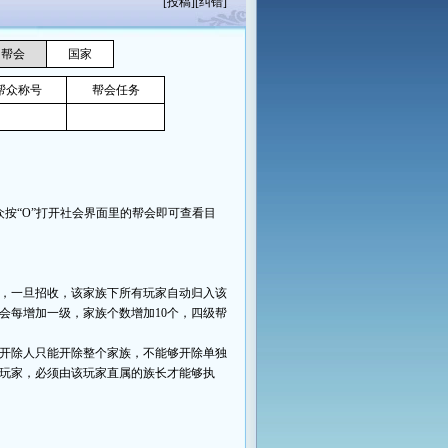
[
投稿
][
纠错
]
帮会
国家
帮众称号
帮会任务
“O”打开社会界面里的帮会即可查看目
：
，一旦招收，该家族下所有玩家自动归入该
会每增加一级，家族个数增加10个，四级帮
开除人只能开除整个家族，不能够开除单独
玩家，必须由该玩家直属的族长才能够执