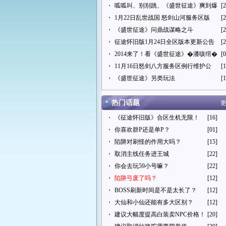
・
呱呱叫、别别跳、《盛世征途》爽到爆
[2
・
1月22日乱世战国 怒剑山河服务区版
[2
・
《盛世征途》问鼎战谋略之斗
[2
・
征途怀旧版1月24日全区版本更新公告
[2
・
2014来了！看《盛世征途》�潘咳绾�
[0
・
11月16日怒剑八方服务区例行维护公
[1
・
《盛世征途》另类玩法
[1
热门话题
更
・
《征途怀旧版》合区生机无限！
[16]
・
你喜欢群P还是单P？
[01]
・
陷阱对刷怪的作用大吗？
[15]
・
取消主线任务进王城
[22]
・
你会去玩59小号嘛？
[22]
・
陷阱弓废了吗？
[12]
・
BOSS刷新时间是不是太长了？
[12]
・
大仙和小仙还能有多大区别？
[12]
・
建议大幅度提高白装卖NPC价格！
[20]