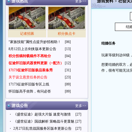
游戏热点
游戏资料
>
社会关
更多>>
结
记者招募
积分换点卡
“家族技能”属性点提升妙招相助！
[06]
结婚任务
8月12日上古剑侠版本更新公告
[13]
玩家等级到达
60级
积分投稿转载稿件不再给分
[04]
征途怀旧版武器资料更新（+配方）
[12]
想要结婚的双方，必
17173征途怀旧版极品装备秀
[31]
作，很有可能无法
关于设立悬赏任务的公告
[23]
17173征途怀旧版专区上线
[09]
怀旧版高手坐阵，有问必答
[09]
游戏公告
更多>>
・
《盛世征途》超强大片版 速度与激情
[27]
・
《盛世征途》国战解析 策略战斗更显魅
[27]
・
2月27日乱世战国服务区版本更新公告
[27]