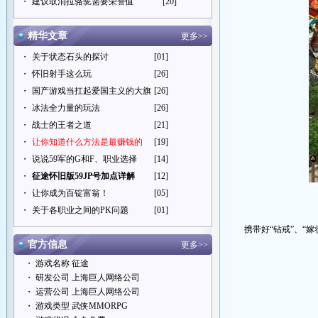
・
建议取消拉骆驼需要荣誉值
[20]
精华文章
更多>>
・
关于状态石头的探讨
[01]
・
怀旧射手这么玩
[26]
・
国产游戏当扛起爱国主义的大旗
[26]
・
冰法全力量的玩法
[26]
・
战士的王者之道
[21]
・
让你知道什么方法是最赚钱的
[19]
・
说说59军的G和F、职业选择
[14]
・
征途怀旧版59JP号加点详解
[12]
・
让你成为百锭富翁！
[05]
・
关于各职业之间的PK问题
[01]
携带好“
钻戒
”、“
嫁
官方信息
更多>>
・ 游戏名称 征途
・ 研发公司 上海巨人网络公司
・ 运营公司 上海巨人网络公司
・ 游戏类型 武侠MMORPG