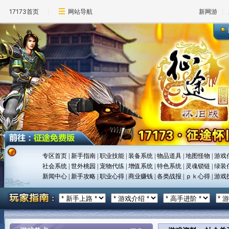
17173首页
网站导航
新网游
专区首页
|
新手指南
|
职业技能
|
装备系统
|
物品道具
|
地图怪物
|
游戏
社会系统
|
世外桃园
|
宠物代练
|
增值系统
|
特色系统
|
灵魂锁链
|
绿装
新闻中心
|
新手攻略
|
职业心得
|
商业赚钱
|
各类战报
|
ｐｋ心得
|
游戏