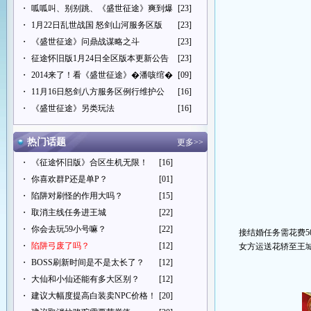
・
呱呱叫、别别跳、《盛世征途》爽到爆
[23]
・
1月22日乱世战国 怒剑山河服务区版
[23]
・
《盛世征途》问鼎战谋略之斗
[23]
・
征途怀旧版1月24日全区版本更新公告
[23]
・
2014来了！看《盛世征途》�潘咳绾�
[09]
・
11月16日怒剑八方服务区例行维护公
[16]
・
《盛世征途》另类玩法
[16]
热门话题
更多>>
・
《征途怀旧版》合区生机无限！
[16]
・
你喜欢群P还是单P？
[01]
・
陷阱对刷怪的作用大吗？
[15]
・
取消主线任务进王城
[22]
・
你会去玩59小号嘛？
[22]
接结婚任务需花费
・
陷阱弓废了吗？
[12]
女方运送花轿至王
・
BOSS刷新时间是不是太长了？
[12]
・
大仙和小仙还能有多大区别？
[12]
・
建议大幅度提高白装卖NPC价格！
[20]