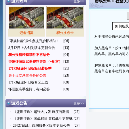
游戏热点
游戏资料
>
社会关
更多>>
如何组
记者招募
积分换点卡
对于那些令自已讨厌
“家族技能”属性点提升妙招相助！
[06]
8月12日上古剑侠版本更新公告
[13]
加入黑名单：按“O”
黑名单。黑名单内对
积分投稿转载稿件不再给分
[04]
征途怀旧版武器资料更新（+配方）
[12]
解除黑名单：只需在
17173征途怀旧版极品装备秀
[31]
黑名单在名字栏列表内
关于设立悬赏任务的公告
[23]
17173征途怀旧版专区上线
[09]
怀旧版高手坐阵，有问必答
[09]
游戏公告
更多>>
・
《盛世征途》超强大片版 速度与激情
[27]
・
《盛世征途》国战解析 策略战斗更显魅
[27]
・
2月27日乱世战国服务区版本更新公告
[27]