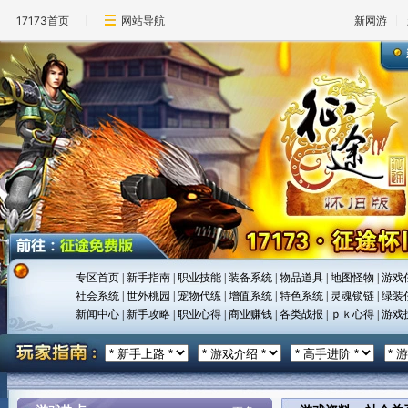
17173首页
网站导航
新网游
专区首页
|
新手指南
|
职业技能
|
装备系统
|
物品道具
|
地图怪物
|
游戏
社会系统
|
世外桃园
|
宠物代练
|
增值系统
|
特色系统
|
灵魂锁链
|
绿装
新闻中心
|
新手攻略
|
职业心得
|
商业赚钱
|
各类战报
|
ｐｋ心得
|
游戏