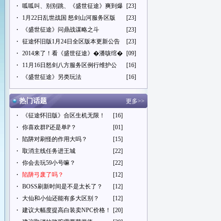
・
呱呱叫、别别跳、《盛世征途》爽到爆
[23]
・
1月22日乱世战国 怒剑山河服务区版
[23]
・
《盛世征途》问鼎战谋略之斗
[23]
・
征途怀旧版1月24日全区版本更新公告
[23]
・
2014来了！看《盛世征途》�潘咳绾�
[09]
・
11月16日怒剑八方服务区例行维护公
[16]
・
《盛世征途》另类玩法
[16]
热门话题
更多>>
・
《征途怀旧版》合区生机无限！
[16]
・
你喜欢群P还是单P？
[01]
・
陷阱对刷怪的作用大吗？
[15]
・
取消主线任务进王城
[22]
・
你会去玩59小号嘛？
[22]
・
陷阱弓废了吗？
[12]
・
BOSS刷新时间是不是太长了？
[12]
・
大仙和小仙还能有多大区别？
[12]
・
建议大幅度提高白装卖NPC价格！
[20]