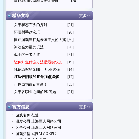
・
建议取消拉骆驼需要荣誉值
[20]
精华文章
更多>>
・
关于状态石头的探讨
[01]
・
怀旧射手这么玩
[26]
・
国产游戏当扛起爱国主义的大旗
[26]
・
冰法全力量的玩法
[26]
・
战士的王者之道
[21]
・
让你知道什么方法是最赚钱的
[19]
・
说说59军的G和F、职业选择
[14]
・
征途怀旧版59JP号加点详解
[12]
・
让你成为百锭富翁！
[05]
・
关于各职业之间的PK问题
[01]
官方信息
更多>>
・ 游戏名称 征途
・ 研发公司 上海巨人网络公司
・ 运营公司 上海巨人网络公司
・ 游戏类型 武侠MMORPG