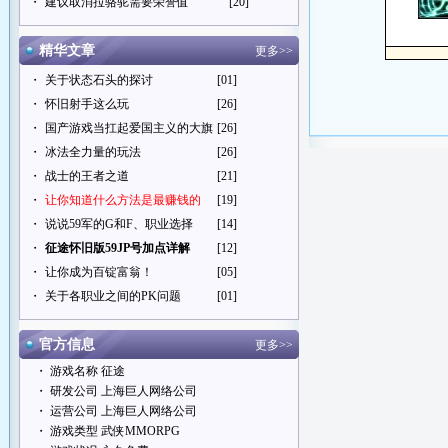
・
建议取消拉骆驼需要荣誉值
[20]
精华文章
更多>>
・
关于状态石头的探讨
[01]
・
怀旧射手这么玩
[26]
・
国产游戏当扛起爱国主义的大旗
[26]
・
冰法全力量的玩法
[26]
・
战士的王者之道
[21]
・
让你知道什么方法是最赚钱的
[19]
・
说说59军的G和F、职业选择
[14]
・
征途怀旧版59JP号加点详解
[12]
・
让你成为百锭富翁！
[05]
・
关于各职业之间的PK问题
[01]
官方信息
更多>>
・ 游戏名称 征途
・ 研发公司 上海巨人网络公司
・ 运营公司 上海巨人网络公司
・ 游戏类型 武侠MMORPG