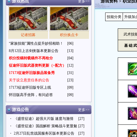
游戏热点
游戏资料
>
职业技
更多>>
技能分类
升级加
武术技
记者招募
积分换点卡
“家族技能”属性点提升妙招相助！
[06]
基 础 武
8月12日上古剑侠版本更新公告
[13]
积分投稿转载稿件不再给分
[04]
征途怀旧版武器资料更新（+配方）
[12]
17173征途怀旧版极品装备秀
[31]
关于设立悬赏任务的公告
[23]
17173征途怀旧版专区上线
[09]
怀旧版高手坐阵，有问必答
[09]
游戏公告
更多>>
・
《盛世征途》超强大片版 速度与激情
[27]
・
《盛世征途》国战解析 策略战斗更显魅
[27]
・
2月27日乱世战国服务区版本更新公告
[27]