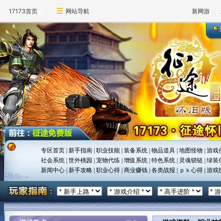
17173首页
网站导航
新网游
专区首页
|
新手指南
|
职业技能
|
装备系统
|
物品道具
|
地图怪物
|
游戏
社会系统
|
世外桃园
|
宠物代练
|
增值系统
|
特色系统
|
灵魂锁链
|
绿装
新闻中心
|
新手攻略
|
职业心得
|
商业赚钱
|
各类战报
|
ｐｋ心得
|
游戏