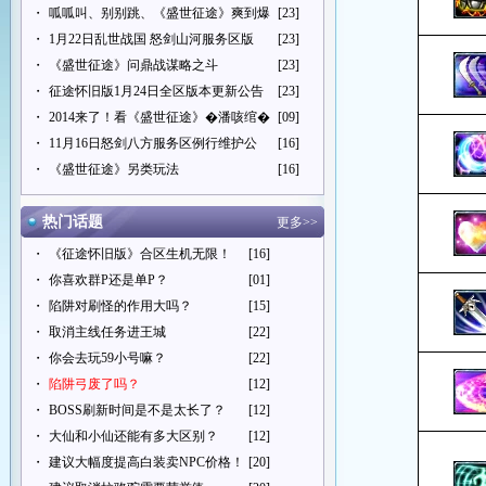
・
呱呱叫、别别跳、《盛世征途》爽到爆
[23]
・
1月22日乱世战国 怒剑山河服务区版
[23]
・
《盛世征途》问鼎战谋略之斗
[23]
・
征途怀旧版1月24日全区版本更新公告
[23]
・
2014来了！看《盛世征途》�潘咳绾�
[09]
・
11月16日怒剑八方服务区例行维护公
[16]
・
《盛世征途》另类玩法
[16]
热门话题
更多>>
・
《征途怀旧版》合区生机无限！
[16]
・
你喜欢群P还是单P？
[01]
・
陷阱对刷怪的作用大吗？
[15]
・
取消主线任务进王城
[22]
・
你会去玩59小号嘛？
[22]
・
陷阱弓废了吗？
[12]
・
BOSS刷新时间是不是太长了？
[12]
・
大仙和小仙还能有多大区别？
[12]
・
建议大幅度提高白装卖NPC价格！
[20]