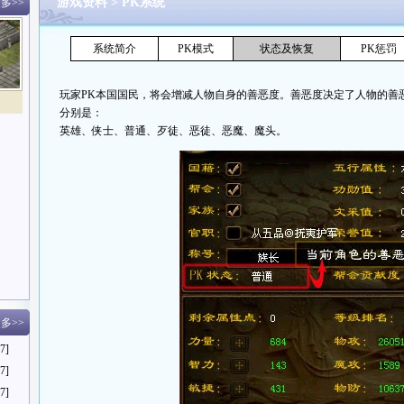
游戏资料
>
PK系统
多>>
系统简介
PK模式
状态及恢复
PK惩罚
玩家PK本国国民，将会增减人物自身的善恶度。善恶度决定了人物的善
分别是：
英雄、侠士、普通、歹徒、恶徒、恶魔、魔头。
多>>
7]
7]
7]