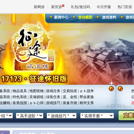
新网游
新页游
礼包/激活码
今日开服
热门页游
新闻中心
游戏截图
游戏资料
游戏
魔兽
天堂
王权与
备系统
|
物品道具
|
地图怪物
|
游戏任务
|
交易拍卖
|
ｐｋ战争
值系统
|
特色系统
|
灵魂锁链
|
绿装任务
|
蓝、金怪
|
帮会家族
业赚钱
|
各类战报
|
ｐｋ心得
|
游戏技巧
|
装备升级
|
精华文章