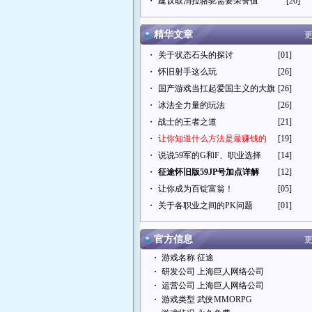
・
建议取消拉骆驼需要荣誉值
[20]
精华文章
更
・
关于状态石头的探讨
[01]
・
怀旧射手这么玩
[26]
・
国产游戏当扛起爱国主义的大旗
[26]
・
冰法全力量的玩法
[26]
・
战士的王者之道
[21]
・
让你知道什么方法是最赚钱的
[19]
・
说说59军的G和F、职业选择
[14]
・
征途怀旧版59JP号加点详解
[12]
・
让你成为百锭富翁！
[05]
・
关于各职业之间的PK问题
[01]
官方信息
更
・ 游戏名称 征途
・ 研发公司 上海巨人网络公司
・ 运营公司 上海巨人网络公司
・ 游戏类型 武侠MMORPG