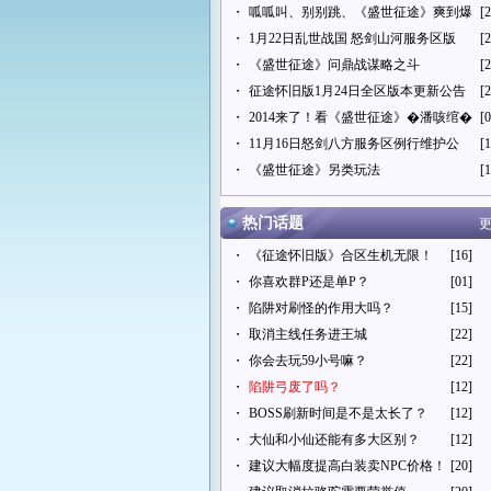
・
呱呱叫、别别跳、《盛世征途》爽到爆
[2
・
1月22日乱世战国 怒剑山河服务区版
[2
・
《盛世征途》问鼎战谋略之斗
[2
・
征途怀旧版1月24日全区版本更新公告
[2
・
2014来了！看《盛世征途》�潘咳绾�
[0
・
11月16日怒剑八方服务区例行维护公
[1
・
《盛世征途》另类玩法
[1
热门话题
更
・
《征途怀旧版》合区生机无限！
[16]
・
你喜欢群P还是单P？
[01]
・
陷阱对刷怪的作用大吗？
[15]
・
取消主线任务进王城
[22]
・
你会去玩59小号嘛？
[22]
・
陷阱弓废了吗？
[12]
・
BOSS刷新时间是不是太长了？
[12]
・
大仙和小仙还能有多大区别？
[12]
・
建议大幅度提高白装卖NPC价格！
[20]