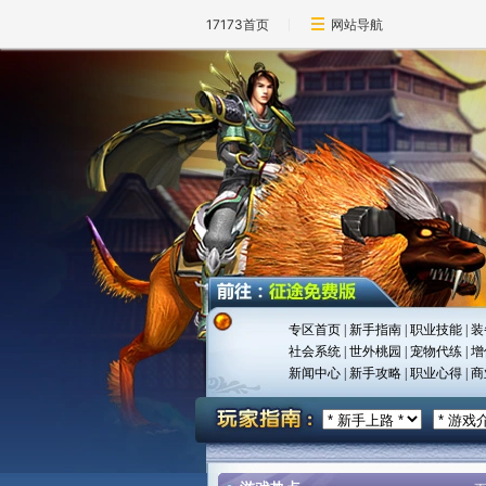
17173首页
网站导航
专区首页
|
新手指南
|
职业技能
|
装
社会系统
|
世外桃园
|
宠物代练
|
增
新闻中心
|
新手攻略
|
职业心得
|
商