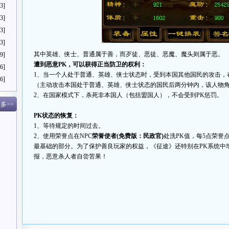
3]
3]
3]
3]
其中英雄、侠士、普通属于善，而歹徒、恶徒、恶魔、魔头则属于恶。
9]
遭到恶意PK，可以获得正当防卫的权利：
6]
1、当一个人处于普通、英雄、侠士状态时，受到本国其他国民的攻击，
6]
（主动攻击本国处于普通、英雄、侠士状态的国民后两分钟内，该人物
2、在国家模式下，杀死非本国人（包括盟国人），不会受到PK惩罚。
多>>
PK状态的恢复：
1、等待规定的时间过去。
2、使用荣誉点在NPC
荣誉使者(免费版：民政官)
处洗PK值，每5点荣誉点
最基础的部分。为了保护善良玩家的权益，《征途》还特别在PK系统中
报，恶意杀人者自尝苦果！