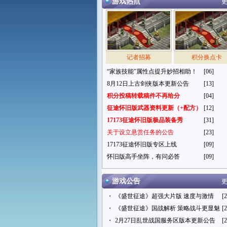
游戏热点
更
记者招募
积分换点卡
“家族技能”属性点提升妙招相助！
[06]
8月12日上古剑侠版本更新公告
[13]
积分投稿转载稿件不再给分
[04]
征途怀旧版武器资料更新（+配方）
[12]
17173征途怀旧版极品装备秀
[31]
关于设立悬赏任务的公告
[23]
17173征途怀旧版专区上线
[09]
怀旧版高手坐阵，有问必答
[09]
游戏公告
更
・
《盛世征途》超强大片版 速度与激情
[2
・
《盛世征途》国战解析 策略战斗更显魅
[2
・
2月27日乱世战国服务区版本更新公告
[2