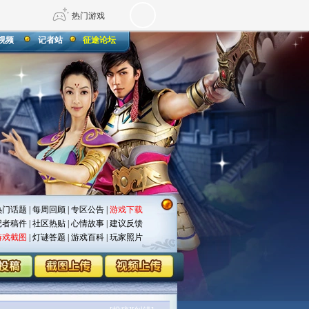
热门游戏
视频
记者站
征途论坛
DNF
传奇4
剑网3旗舰版
新天龙八部
自由
诛仙世界
仙剑世界
热门话题
|
每周回顾
|
专区公告
|
游戏下载
记者稿件
|
社区热贴
|
心情故事
|
建议反馈
游戏截图
|
灯谜答题
|
游戏百科
|
玩家照片