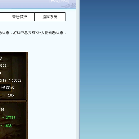
[
投稿
][
纠错
]
善恶保护
监狱系统
恶状态，游戏中总共有7种人物善恶状态，