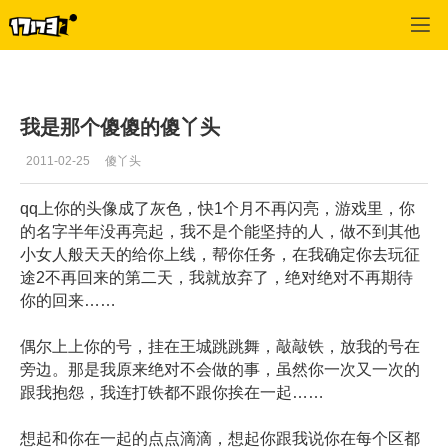
征途怀旧版
>
情感
>
正文
我是那个傻傻的傻丫头
2011-02-25
傻丫头
qq上你的头像成了灰色，快1个月不再闪亮，游戏里，你
的名字半年没再亮起，我不是个能坚持的人，做不到其他
小女人般天天的给你上线，帮你任务，在我确定你去玩征
途2不再回来的第二天，我就放弃了，绝对绝对不再期待
你的回来……
偶尔上上你的号，挂在王城跳跳舞，敲敲铁，放我的号在
旁边。那是我原来绝对不会做的事，虽然你一次又一次的
跟我抱怨，我连打铁都不跟你挨在一起……
想起和你在一起的点点滴滴，想起你跟我说你在每个区都