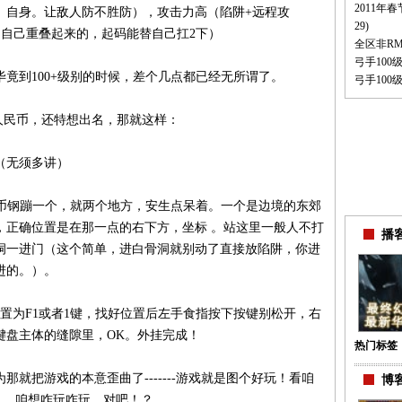
2011年
、自身。让敌人防不胜防），攻击力高（陷阱+远程攻
29)
和自己重叠起来的，起码能替自己扛2下）
全区非R
弓手100级
毕竟到100+级别的时候，差个几点都已经无所谓了。
弓手100级
冲人民币，还特想出名，那就这样：
（无须多讲）
民币钢蹦一个，就两个地方，安生点呆着。一个是边境的东郊
，正确位置是在那一点的右下方，坐标 。站这里一般人不打
播客
洞一进门（这个简单，进白骨洞就别动了直接放陷阱，你进
进的。）。
置为F1或者1键，找好位置后左手食指按下按键别松开，右
键盘主体的缝隙里，OK。外挂完成！
热门标签
就把游戏的本意歪曲了-------游戏就是图个好玩！看咱
博客
。。咱想咋玩咋玩，对吧！？