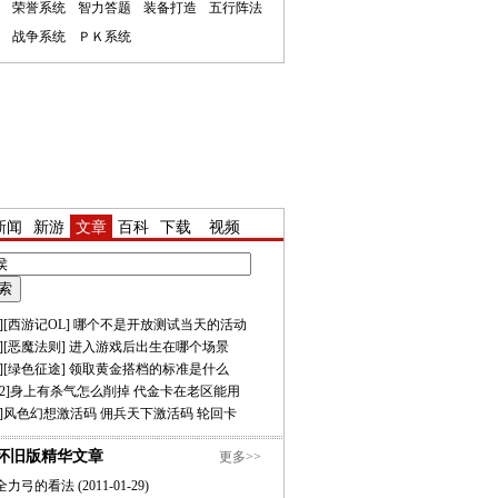
荣誉系统
智力答题
装备打造
五行阵法
战争系统
ＰＫ系统
新闻
新游
文章
百科
下载
视频
][
西游记OL
]
哪个不是开放测试当天的活动
][
恶魔法则
]
进入游戏后出生在哪个场景
][
绿色征途
]
领取黄金搭档的标准是什么
2
]
身上有杀气怎么削掉
代金卡在老区能用
]
风色幻想激活码
佣兵天下激活码
轮回卡
怀旧版精华文章
更多>>
全力弓的看法
(2011-01-29)