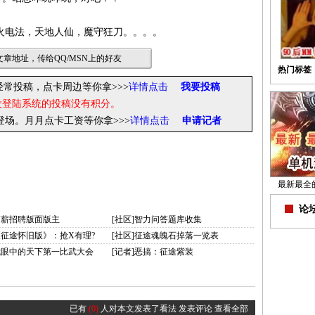
火电法，天地人仙，魔守狂刀。。。。
章地址，传给QQ/MSN上的好友
热门标签
经常投稿，点卡周边等你拿>>>
详情点击
我要投稿
没登陆系统的投稿没有积分。
你登场。月月点卡工资等你拿
>>>
详情点击
申请记者
最新最全
论坛
高薪招聘版面版主
[社区]智力问答题库收集
《征途怀旧版》：抢X有理?
[社区]征途魂魄石掉落一览表
]我眼中的天下第一比武大会
[记者]恶搞：征途紫装
已有
(0)
人对本文发表了看法
发表评论
查看全部