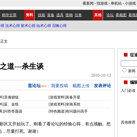
看新闻
-
找游戏
-
单机站
-
小游戏
精华文章
资料
技能
装备
道具
怪物
任务
其他
论坛
看截图
看视
心得
法术心得
射术心得
仙术心得
召唤心得
正文
征
之道---杀生谈
新闻
2010-10-13
编
逛论坛
/
我要投稿
/
截图上传
/
发表评论
new
入门必读
料]灵魂锁链
[游戏资料]装备升星
料]蓝、金怪
[游戏资料]坐骑系统
具]问答答题器
[特色频道]有问题问高手
其他推荐
新区又开始玩了。刚看了看论坛的经验心得，有点感触。想
击，尽量打死。谢谢）