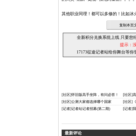
其他职业同理！都可以多修的！比如冰
复制本页文
全新积分兑换系统上线 只要您
提示：
17173征途记者站给你舞台等
[社区]怀旧版高手坐阵，有问必答！
[社区]
[社区]公测大家都选择哪个国家
[社区]
[记者]记者站记者招募(第二期)
[记者
最新评论