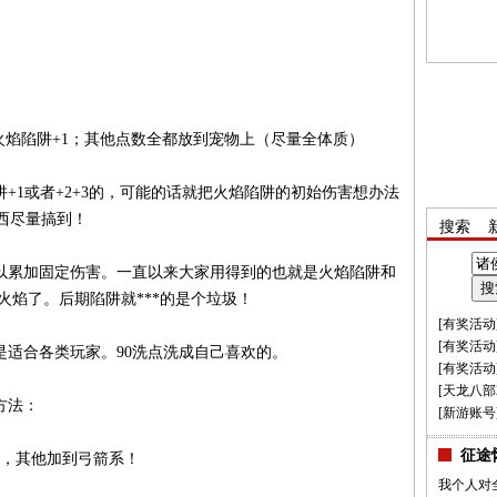
 火焰陷阱+1；其他点数全都放到宠物上（尽量全体质）
+1或者+2+3的，可能的话就把火焰陷阱的初始伤害想办法
东西尽量搞到！
搜索
以累加固定伤害。一直以来大家用得到的也就是火焰陷阱和
火焰了。后期陷阱就***的是个垃圾！
[
有奖活动
[
有奖活动
是适合各类玩家。90洗点洗成自己喜欢的。
[
有奖活动
[
天龙八部
方法：
[
新游账号
征途
点，其他加到弓箭系！
我个人对