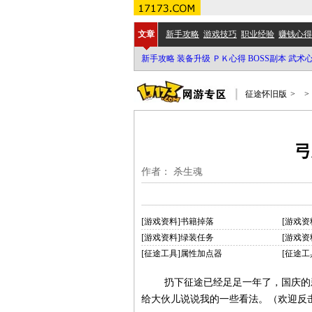
文章
新手攻略
游戏技巧
职业经验
赚钱心得
新手攻略
装备升级
ＰＫ心得
BOSS副本
武术
征途怀旧版
>
>
弓
作者： 杀生魂
[游戏资料]书籍掉落
[游戏资
[游戏资料]绿装任务
[游戏资
[征途工具]属性加点器
[征途工
扔下征途已经足足一年了，国庆的
给大伙儿说说我的一些看法。（欢迎反