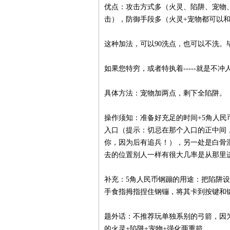
优点：攻击方式多（火灵、陷阱、宠物
击），防御手段多（火灵+宠物都可以
这种加法，可以90洗点，也可以不洗。
如果您特穷，或者特执着-----就是不
具体方法：宠物加两点，剩下全陷阱。
操作须知：准备好充足的时间+5角人
入口（提示：切忌在那个入口的正中间
你，因为后有追兵！），另一处是白骨
去的位置别人一样有很大几率是从那里
补充：5角人民币钢蹦的用途：把陷阱设
手食指拇指捏住钢镚，将其卡到按键和
题外话：不推荐玩单独系别的弓箭，因为那
的火灵+陷阱+宠物+强化两重箭。。。