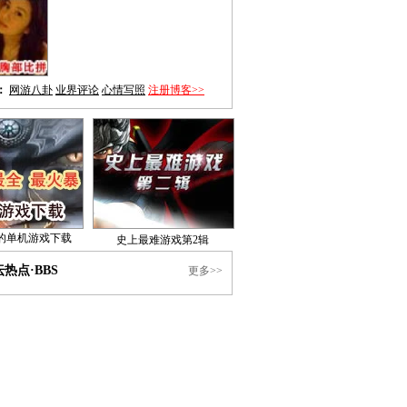
：
网游八卦
业界评论
心情写照
注册博客>>
的单机游戏下载
史上最难游戏第2辑
热点·BBS
更多>>