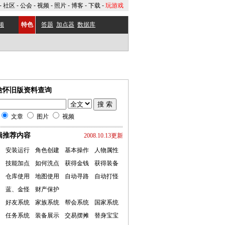
-
社区
-
公会
-
视频
-
照片
-
博客
-
下载
-
玩游戏
频
特色
答题
加点器
数据库
途怀旧版资料查询
文章
图片
视频
辑推荐内容
2008.10.13更新
安装运行
角色创建
基本操作
人物属性
技能加点
如何洗点
获得金钱
获得装备
仓库使用
地图使用
自动寻路
自动打怪
蓝、金怪
财产保护
好友系统
家族系统
帮会系统
国家系统
任务系统
装备展示
交易摆摊
替身宝宝