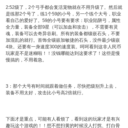
2:52级了，2个弓手都会复活宠物就在不用升级了。然后就
是练那2个号了，练1个59的小号，另一个练个大号，职业
看自己的爱好了。59的小号要有要求：职业陷阱弓，属性
全力量，装备全部9星（可以加血和攻击），不需要有灵
魂，装备可以去奇异谷刷。所有的装备都镶嵌石头，不要
加混乱的就行。首饰全镶嵌加敏捷的石头，没件最少镶嵌
4块。还要有一身速度300的速度装。呵呵看到这非人民币
玩家是不是迷糊啦！！没钱哪能达到这要求了！这些是慢
慢搞的，不用着急。
3：那个大号有时间就跟着做任务，尽快把级别升上去，
装备不用太好，攻击比小号高2倍就行。
下面才是重点，可能有人看烦了，看到这的玩家才是有兴
趣玩这个游戏的！！想不想扫黄的时候没人打扰、打白骨