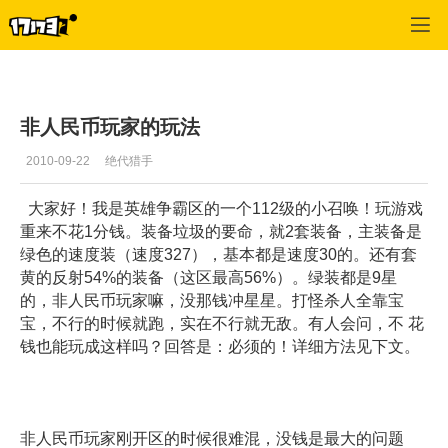
征途怀旧版
>
召唤
>
正文
非人民币玩家的玩法
2010-09-22
绝代猎手
大家好！我是英雄争霸区的一个112级的小召唤！玩游戏
重来不花1分钱。装备垃圾的要命，就2套装备，主装备是
绿色的速度装（速度327），基本都是速度30的。还有套
黄的反射54%的装备（这区最高56%）。绿装都是9星
的，非人民币玩家嘛，没那钱冲星星。打怪杀人全靠宝
宝，不行的时候就跑，实在不行就无敌。有人会问，不 花
钱也能玩成这样吗？回答是：必须的！详细方法见下文。
非人民币玩家刚开区的时候很难混，没钱是最大的问题