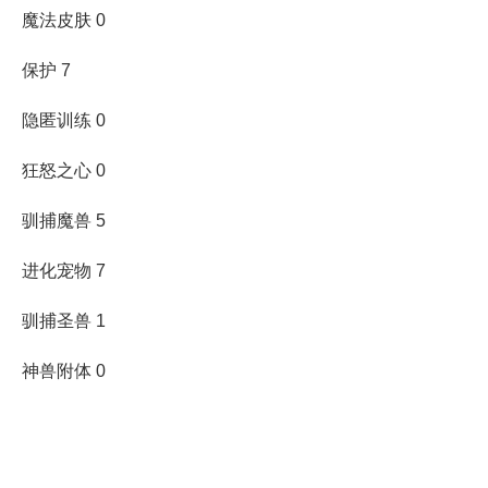
魔法皮肤 0
保护 7
隐匿训练 0
狂怒之心 0
驯捕魔兽 5
进化宠物 7
驯捕圣兽 1
神兽附体 0