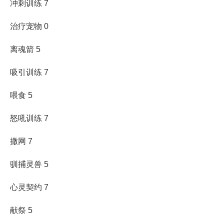
冲刺训练 7
治疗宠物 0
离魂箭 5
吸引训练 7
喂食 5
怒吼训练 7
撒网 7
驯捕灵兽 5
心灵契约 7
献祭 5