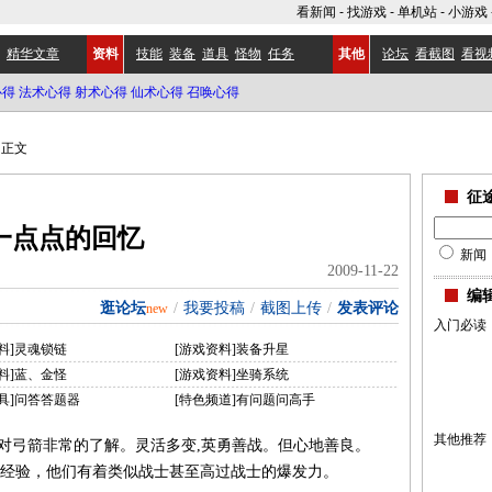
看新闻
-
找游戏
-
单机站
-
小游戏
精华文章
资料
技能
装备
道具
怪物
任务
其他
论坛
看截图
看视
心得
法术心得
射术心得
仙术心得
召唤心得
正文
征
一点点的回忆
新闻
2009-11-22
编
逛论坛
/
我要投稿
/
截图上传
/
发表评论
new
入门必读
料]灵魂锁链
[游戏资料]装备升星
料]蓝、金怪
[游戏资料]坐骑系统
具]问答答题器
[特色频道]有问题问高手
其他推荐
对弓箭非常的了解。灵活多变,英勇善战。但心地善良。
验，他们有着类似战士甚至高过战士的爆发力。