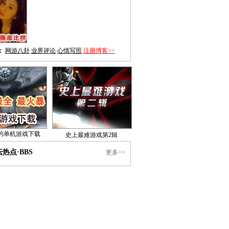
：
网游八卦
业界评论
心情写照
注册博客>>
的单机游戏下载
史上最难游戏第2辑
热点·BBS
更多>>