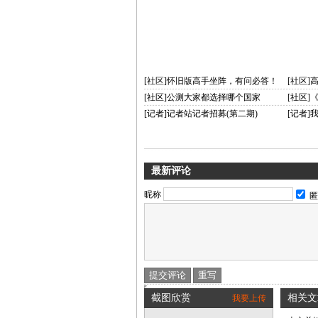
[社区]怀旧版高手坐阵，有问必答！
[社区]
[社区]公测大家都选择哪个国家
[社区]
[记者]记者站记者招募(第二期)
[记者
最新评论
昵称
匿
截图欣赏
相关文
我要上传