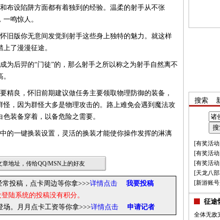
布设陷阱方面都有着独到的经验。温柔的射手从不张
，一鸣惊人。
旧版你无意间发觉到射手这些身上独特的魅力。就这样
踏上了漫漫征途。
为后羿的“门徒”的，那么射手之所以称之为射手自然离不
高。
精良，怀旧前期建议做任务主要领取物理防御的装备，
搜索
群怪，因为群怪大多是物理攻击的。路上难免会遇到魔法攻
白色装备穿着，以备危险之需要。
的一键换装设置，灵活的换装才能使你操作发挥的淋漓
[
有奖活动
[
有奖活动
[
有奖活动
章地址，传给QQ/MSN上的好友
[
天龙八部
[
新游账号
经常投稿，点卡周边等你拿>>>
详情点击
我要投稿
没登陆系统的投稿没有积分。
征途
你登场。月月点卡工资等你拿
>>>
详情点击
申请记者
全体无敌