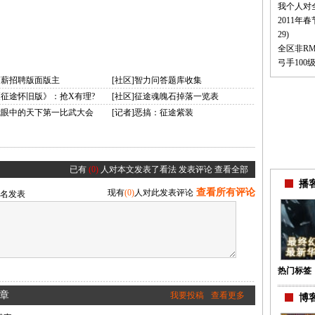
我个人对
2011年
29)
全区非R
弓手100级
高薪招聘版面版主
[社区]智力问答题库收集
《征途怀旧版》：抢X有理?
[社区]征途魂魄石掉落一览表
]我眼中的天下第一比武大会
[记者]恶搞：征途紫装
已有
(0)
人对本文发表了看法
发表评论
查看全部
播客
查看所有评论
现有
(0)
人对此发表评论
名发表
热门标签
章
我要投稿
查看更多
博客