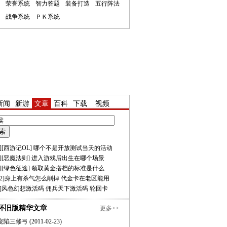
荣誉系统
智力答题
装备打造
五行阵法
战争系统
ＰＫ系统
新闻
新游
文章
百科
下载
视频
][
西游记OL
]
哪个不是开放测试当天的活动
][
恶魔法则
]
进入游戏后出生在哪个场景
][
绿色征途
]
领取黄金搭档的标准是什么
2
]
身上有杀气怎么削掉
代金卡在老区能用
]
风色幻想激活码
佣兵天下激活码
轮回卡
怀旧版精华文章
更多>>
宠陷三修弓
(2011-02-23)