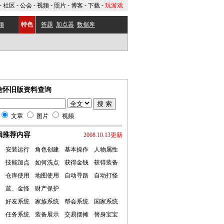
-
社区
-
公会
-
视频
-
照片
-
博客
-
下载
-
玩游戏
频
特色
答题
加点器
数据库
途怀旧版资料查询
文章
图片
视频
辑推荐内容
2008.10.13更新
安装运行
角色创建
基本操作
人物属性
技能加点
如何洗点
获得金钱
获得装备
仓库使用
地图使用
自动寻路
自动打怪
蓝、金怪
财产保护
好友系统
家族系统
帮会系统
国家系统
任务系统
装备展示
交易摆摊
替身宝宝