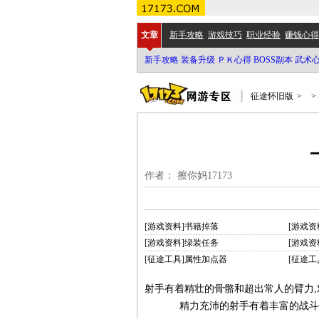
文章
新手攻略
游戏技巧
职业经验
赚钱心得
新手攻略
装备升级
ＰＫ心得
BOSS副本
武术
征途怀旧版
>
>
作者： 擦你妈17173
[游戏资料]书籍掉落
[游戏资
[游戏资料]绿装任务
[游戏资
[征途工具]属性加点器
[征途工
射手有着精壮的骨骼和超出常人的臂力,
精力充沛的射手有着丰富的战斗经