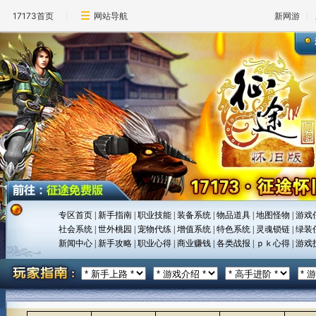
17173首页
网站导航
新网游
专区首页
|
新手指南
|
职业技能
|
装备系统
|
物品道具
|
地图怪物
|
游戏
社会系统
|
世外桃园
|
宠物代练
|
增值系统
|
特色系统
|
灵魂锁链
|
绿装
新闻中心
|
新手攻略
|
职业心得
|
商业赚钱
|
各类战报
|
ｐｋ心得
|
游戏