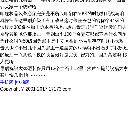
诉大家一个诀窍哈。
咱连极品装备必须完美是不所以咱们在50级的时候打玩战马咱
就停留在这里别升级了有了战马这时候任务也的给你个44级的
法杖功300多在加上你本身的攻击攻击肯定超过千这时候咱们去
奇异谷刷以你那攻击一天刷出个100个奇异石那都不是什么问题
为什么叫你50级因为那里是中立区很乱小号生存空间还不大攻
击又少打不出几个因为那里一道疲劳的时候就不出石头了我试过
的最后一点我说下换的装备最好是完美+智力的。因为高攻嘛 秒
人更嗨
最后祝福大家砸装备只用12个宝石上12星 然后在提前祝福大家
新年快乐 嘎嘎 ~~~~~~
手机版
|
电脑版
Copyright © 2001-2017 17173.com