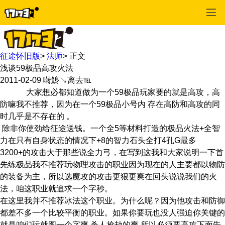
征途怀旧版
>
法师
>
正文
浅谈59极品高攻火法
2011-02-09
啭鯓↘离去℡
大家想必都知道做为一个59极品玩家要的就是高攻，高
防嘛我不推荐，因为在一个59极品小号内 存在高防和高攻的同
时几乎是不存在的 。
除非你使劲给征途送钱。一个全5等材料打造的极品火法+全智
力在只有自身状态的情况下+8的智力石头全打4孔G最多
3200+的攻击大于那些说全力弓，在写到这我和大家说明一下首
先练极品我不推荐玩物理攻击的职业因为现在的人主要都以物防
的装备为主，所以选魔攻的攻击更狠更爽在回头说说我们的火
法，咱这职业就追求一个字秒。
在这里我并不推荐冰法这个职业。为什么呢？因为他攻击和防御
都差不多一个比较平衡的职业。如果你要玩也没人强迫你关键的
就是咱们玩就图一个字爽 杀人抢劫的爽 所以必须要高攻下面告